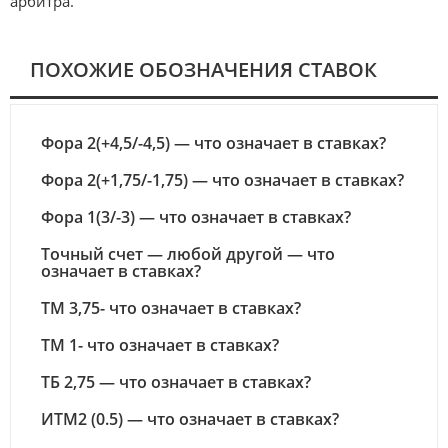
арбитра.
ПОХОЖИЕ ОБОЗНАЧЕНИЯ СТАВОК
Фора 2(+4,5/-4,5) — что означает в ставках?
Фора 2(+1,75/-1,75) — что означает в ставках?
Фора 1(3/-3) — что означает в ставках?
Точный счет — любой другой — что
означает в ставках?
ТМ 3,75- что означает в ставках?
ТМ 1- что означает в ставках?
ТБ 2,75 — что означает в ставках?
ИТМ2 (0.5) — что означает в ставках?