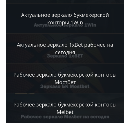
Актуальное зеркало букмекерской
конторы 1Win
Актуальное зеркало 1xBet рабочее на
сегодня
Рабочее зеркало букмекерской конторы
Мостбет
Рабочее зеркало букмекерской конторы
Melbet