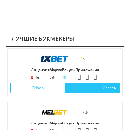
ЛУЧШИЕ БУКМЕКЕРЫ
5
Лицензия
Маржа
Бонусы
Приложения
Нет
3%
19
Обзор
Играть
4.9
Лицензия
Маржа
Бонусы
Приложения