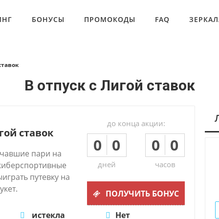
ИНГ
БОНУСЫ
ПРОМОКОДЫ
FAQ
ЗЕРКАЛ
ставок
В отпуск с Лигой ставок
до конца акции:
игой ставок
0
0
0
0
ючавшие пари на
дней
часов
киберспортивные
ыиграть путевку на
укет.
ПОЛУЧИТЬ БОНУС
истекла
Нет