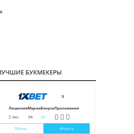
А
ЛУЧШИЕ БУКМЕКЕРЫ
5
Лицензия
Маржа
Бонусы
Приложения
Нет
3%
19
Обзор
Играть