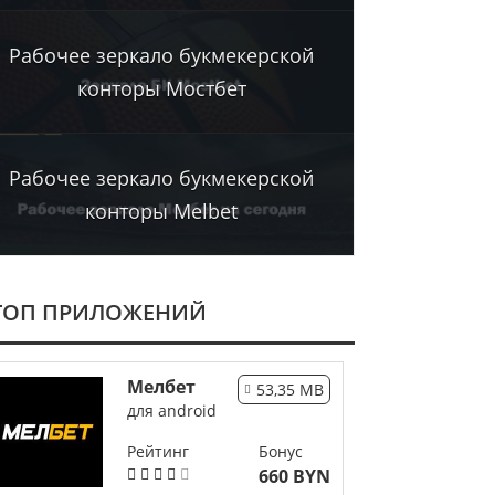
Рабочее зеркало букмекерской
конторы Мостбет
Рабочее зеркало букмекерской
конторы Melbet
TОП ПРИЛОЖЕНИЙ
Мелбет
53,35 MB
для android
Рейтинг
Бонус
660 BYN