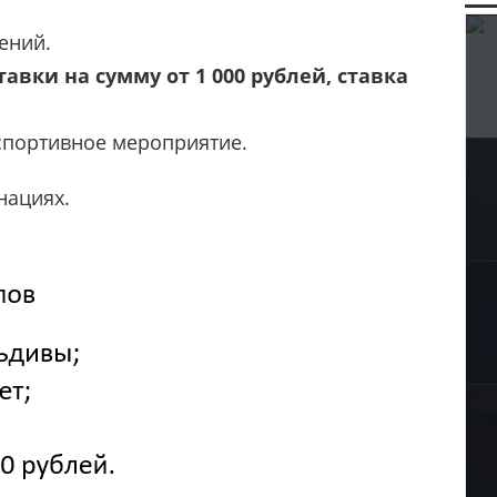
ений.
вки на сумму от 1 000 рублей, ставка
спортивное мероприятие.
нациях.