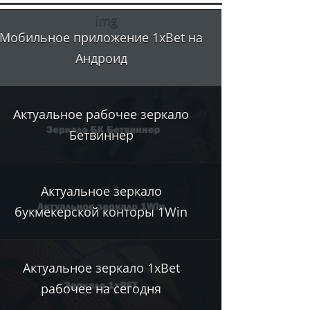
Мобильное приложение 1xBet на
Андроид
Актуальное рабочее зеркало
Бетвиннер
Актуальное зеркало
букмекерской конторы 1Win
Актуальное зеркало 1xBet
рабочее на сегодня