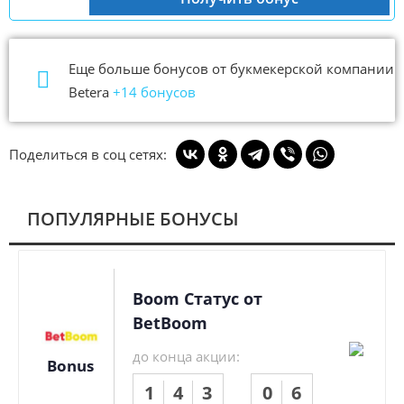
Еще больше бонусов от букмекерской компании
Betera
+14 бонусов
Поделиться в соц сетях:
ПОПУЛЯРНЫЕ БОНУСЫ
Boom Статус от
BetBoom
до конца акции:
Bonus
1
4
3
0
6