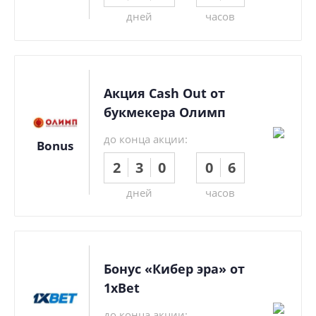
дней
часов
Акция Cash Out от
букмекера Олимп
до конца акции:
Bonus
2
3
0
0
6
дней
часов
Бонус «Кибер эра» от
1xBet
до конца акции: