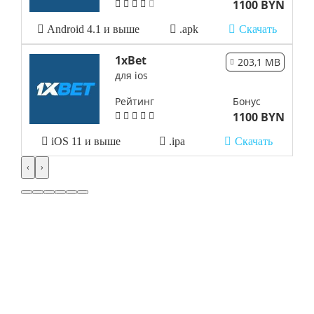
1100 BYN
Android 4.1 и выше
.apk
Скачать
1xBet
203,1 MB
для ios
Рейтинг
Бонус
1100 BYN
iOS 11 и выше
.ipa
Скачать
‹
›