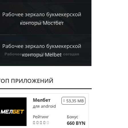
Рабочее зеркало букмекерской
конторы Мостбет
Рабочее зеркало букмекерской
конторы Melbet
TОП ПРИЛОЖЕНИЙ
Мелбет
53,35 MB
для android
Рейтинг
Бонус
660 BYN