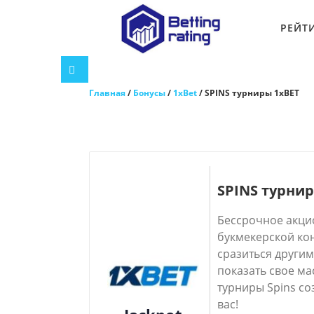
РЕЙТ
Главная
/
Бонусы
/
1xBet
/
SPINS турниры 1xBET
SPINS турнир
Бессрочное акци
букмекерской кон
сразиться други
показать свое ма
турниры Spins с
вас!