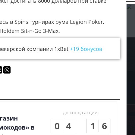
ет достигать 8000 долларов при ставке
сь в Spins турнирах рума Legion Poker.
Holdem Sit-n-Go 3-Max.
мекерской компании 1xBet
+19 бонусов
до конца акции:
газин
0
4
1
6
мокодов» в