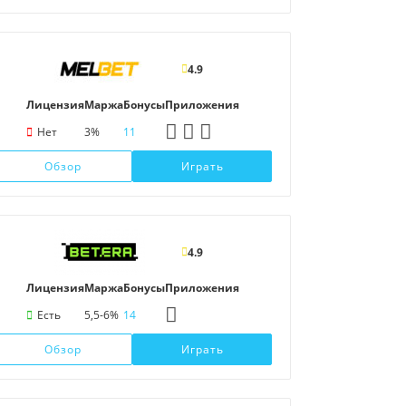
4.9
Лицензия
Маржа
Бонусы
Приложения
Нет
3%
11
Обзор
Играть
4.9
Лицензия
Маржа
Бонусы
Приложения
Есть
5,5-6%
14
Обзор
Играть