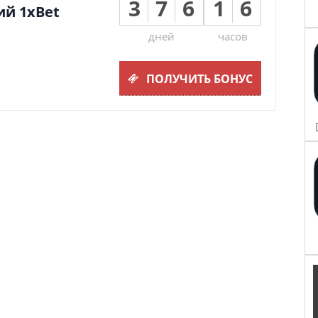
3
7
6
1
6
ий 1xBet
дней
часов
ПОЛУЧИТЬ БОНУС