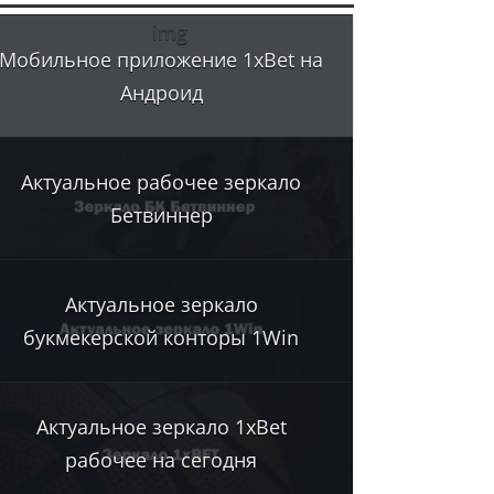
Мобильное приложение 1xBet на
Андроид
Актуальное рабочее зеркало
Бетвиннер
Актуальное зеркало
букмекерской конторы 1Win
Актуальное зеркало 1xBet
рабочее на сегодня