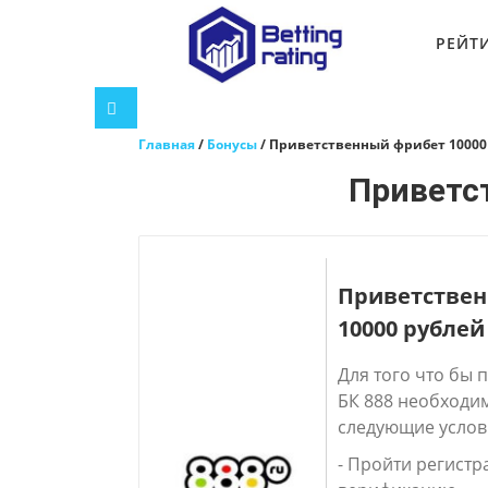
РЕЙТ
Главная
/
Бонусы
/
Приветственный фрибет 10000 
Приветст
Приветствен
10000 рублей 
Для того что бы 
БК 888 необходи
следующие услов
Пройти регистр