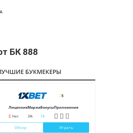
А
т БК 888
ЛУЧШИЕ БУКМЕКЕРЫ
5
Лицензия
Маржа
Бонусы
Приложения
Нет
3%
19
Обзор
Играть