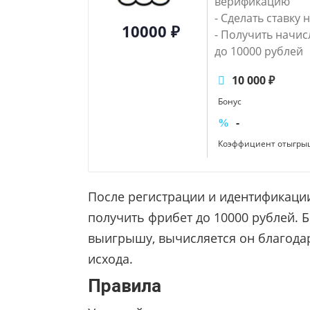
верификацию
Сделать ставку 
10000 ₽
Получить начис
до 10000 рублей
10 000 ₽
Бонус
-
Коэффициент отыгры
После регистрации и идентификации
получить фрибет до 10000 рублей. 
выигрышу, вычисляется он благода
исхода.
Правила