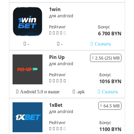
1win
для android
Рейтинг
Бонус
6 700 BYN
-
-
Скачать
Pin Up
2.56 (25) MB
для android
Рейтинг
Бонус
1016 BYN
Android 5.0 и выше
.apk
Скачать
1xBet
64.5 MB
для android
Рейтинг
Бонус
1100 BYN