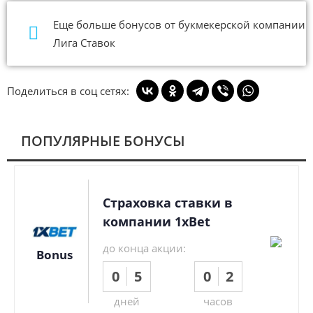
Еще больше бонусов от букмекерской компании
Лига Ставок
Поделиться в соц сетях:
ПОПУЛЯРНЫЕ БОНУСЫ
Страховка ставки в
компании 1xBet
до конца акции:
Bonus
0
5
0
2
дней
часов