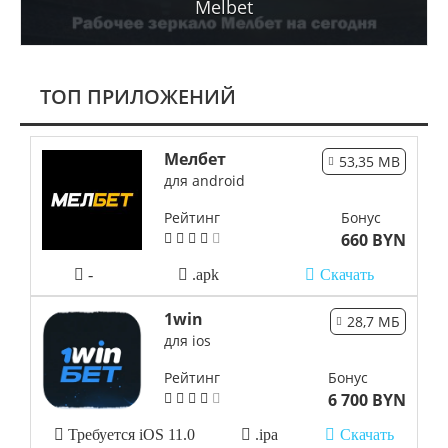
Melbet
TОП ПРИЛОЖЕНИЙ
Мелбет
53,35 MB
для android
Рейтинг
Бонус
660 BYN
-
.apk
Скачать
1win
28,7 МБ
для ios
Рейтинг
Бонус
6 700 BYN
Требуется iOS 11.0
.ipa
Скачать