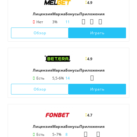
4.9
Лицензия
Маржа
Бонусы
Приложения
Нет
3%
11
Обзор
Играть
4.9
Лицензия
Маржа
Бонусы
Приложения
Есть
5,5-6%
14
Обзор
Играть
4.7
Лицензия
Маржа
Бонусы
Приложения
Есть
5–7%
8