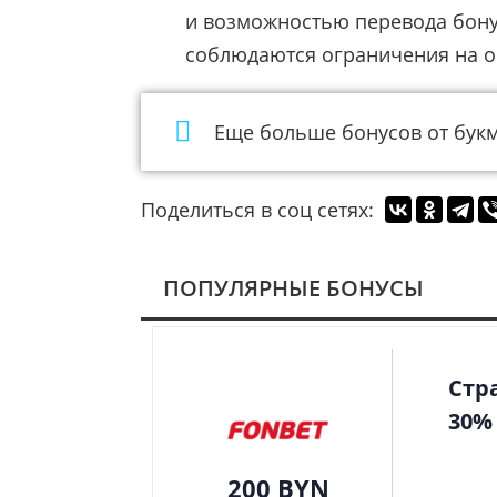
и возможностью перевода бонус
соблюдаются ограничения на о
Еще больше бонусов от бук
Поделиться в соц сетях:
ПОПУЛЯРНЫЕ БОНУСЫ
Стр
30%
200 BYN