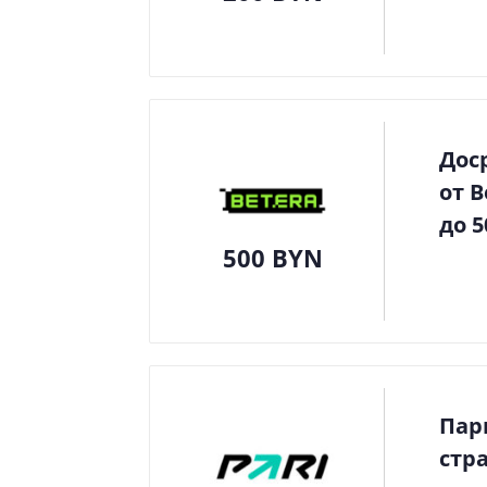
Дос
от B
до 5
500 BYN
Пар
стр