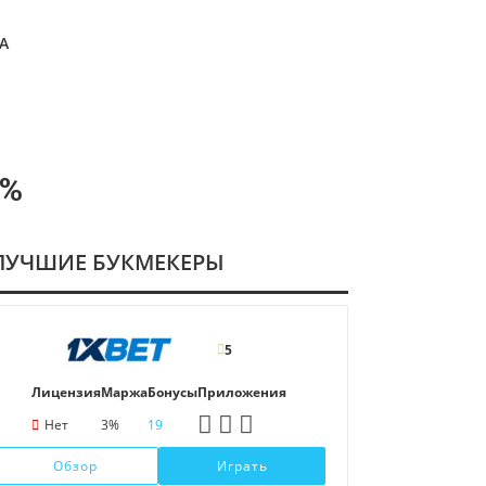
А
0%
ЛУЧШИЕ БУКМЕКЕРЫ
5
Лицензия
Маржа
Бонусы
Приложения
Нет
3%
19
Обзор
Играть