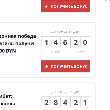
ПОЛУЧИТЬ БОНУС
до конца акции:
рочная победа
1
4
6
2
0
etera: получи
00 BYN
дней
часов
ПОЛУЧИТЬ БОНУС
до конца акции:
ибет:
2
8
4
2
1
аховка