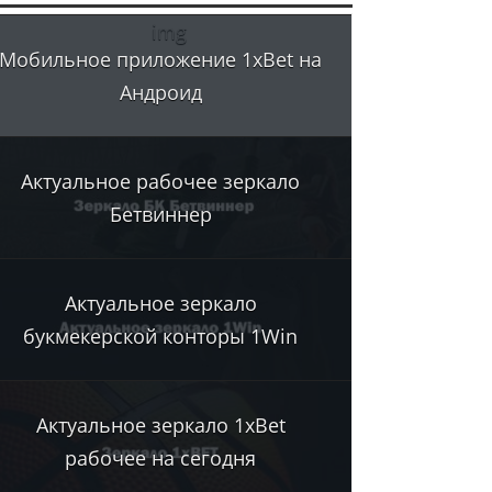
Мобильное приложение 1xBet на
Андроид
Актуальное рабочее зеркало
Бетвиннер
Актуальное зеркало
букмекерской конторы 1Win
Актуальное зеркало 1xBet
рабочее на сегодня