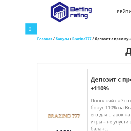
РЕЙТ
Главная
/
Бонусы
/
Brazino777
/
Депозит с преиму
Д
Депозит с п
+110%
Пополняй счёт от
бонус 110% на Br
его для ставок н
игры – не упусти
баланс.