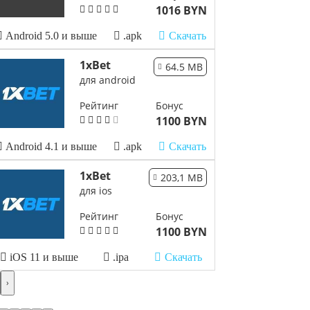
1016 BYN
Android 5.0 и выше
.apk
Скачать
1xBet
64.5 MB
для android
Рейтинг
Бонус
1100 BYN
Android 4.1 и выше
.apk
Скачать
1xBet
203,1 MB
для ios
Рейтинг
Бонус
1100 BYN
iOS 11 и выше
.ipa
Скачать
›