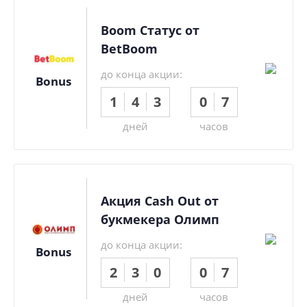
Boom Статус от
BetBoom
до конца акции:
Bonus
1
4
3
0
7
дней
часов
Акция Cash Out от
букмекера Олимп
до конца акции:
Bonus
2
3
0
0
7
дней
часов