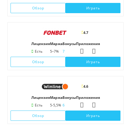
Обзор
Играть
4.7
Лицензия
Маржа
Бонусы
Приложения
Есть
5–7%
7
Обзор
Играть
4.6
Лицензия
Маржа
Бонусы
Приложения
Есть
5-5,5%
6
Обзор
Играть