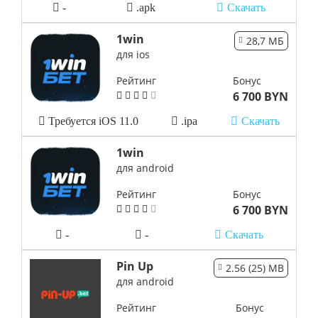
-
.apk
Скачать
1win
28,7 МБ
для ios
Рейтинг
Бонус
6 700 BYN
Требуется iOS 11.0
.ipa
Скачать
1win
для android
Рейтинг
Бонус
6 700 BYN
-
-
Скачать
Pin Up
2.56 (25) MB
для android
Рейтинг
Бонус