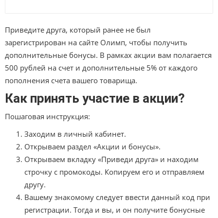
Приведите друга, который ранее не был
зарегистрирован на сайте Олимп, чтобы получить
дополнительные бонусы. В рамках акции вам полагается
500 рублей на счет и дополнительные 5% от каждого
пополнения счета вашего товарища.
Как принять участие в акции?
Пошаговая инструкция:
Заходим в личный кабинет.
Открываем раздел «Акции и бонусы».
Открываем вкладку «Приведи друга» и находим
строчку с промокоды. Копируем его и отправляем
другу.
Вашему знакомому следует ввести данный код при
регистрации. Тогда и вы, и он получите бонусные