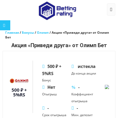
Togg
Главная
/
Бонусы
/
Олимп
/
Акция «Приведи друга» от Олимп
Бет
Акция «Приведи друга» от Олимп Бет
500 ₽ +
истекла
5%RS
До конца акции
Бонус
Нет
-
500 ₽ +
5%RS
Отыгрыш
Коэффициент
отыгрыша
-
-
Срок отыгрыша
Мин. депозит