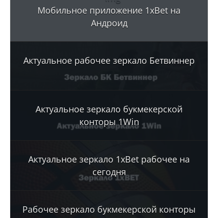
Мобильное приложение 1xBet на
Андроид
Актуальное рабочее зеркало Бетвиннер
Актуальное зеркало букмекерской
конторы 1Win
Актуальное зеркало 1xBet рабочее на
сегодня
Рабочее зеркало букмекерской конторы