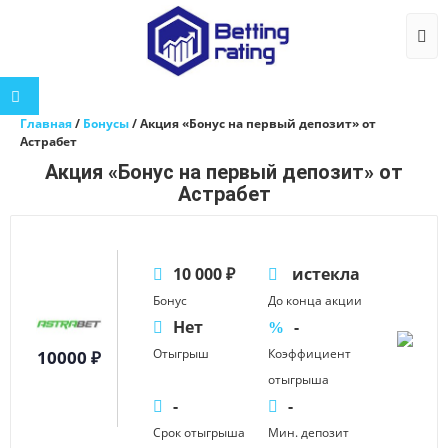
Togg
Главная
/
Бонусы
/
Акция «Бонус на первый депозит» от
Астрабет
Акция «Бонус на первый депозит» от
Астрабет
10 000 ₽
истекла
Бонус
До конца акции
Нет
-
Отыгрыш
Коэффициент
10000 ₽
отыгрыша
-
-
Срок отыгрыша
Мин. депозит