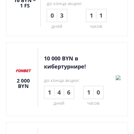
16 BYN =
до конца акции:
1 FS
0
3
1
1
дней
часов
10 000 BYN в
кибертурнире!
2 000
до конца акции:
BYN
1
4
6
1
0
дней
часов