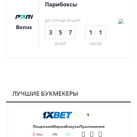
Парибоксы
до конца акции:
Bonus
3
5
7
1
1
дней
часов
ЛУЧШИЕ БУКМЕКЕРЫ
5
Лицензия
Маржа
Бонусы
Приложения
Нет
3%
19