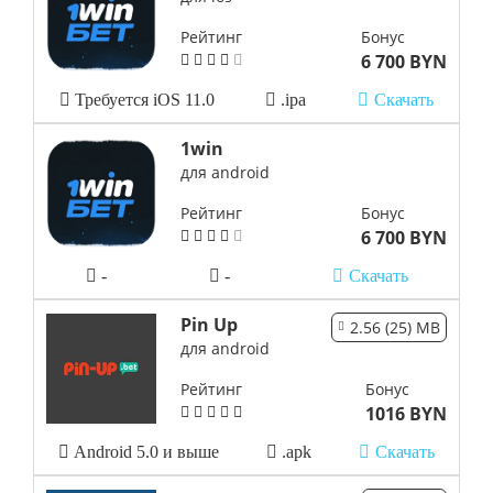
Рейтинг
Бонус
6 700 BYN
Требуется iOS 11.0
.ipa
Скачать
1win
для android
Рейтинг
Бонус
6 700 BYN
-
-
Скачать
Pin Up
2.56 (25) MB
для android
Рейтинг
Бонус
1016 BYN
Android 5.0 и выше
.apk
Скачать