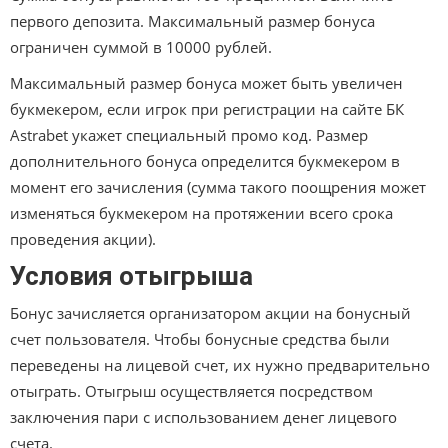
первого депозита. Максимальный размер бонуса
ограничен суммой в 10000 рублей.
Максимальный размер бонуса может быть увеличен
букмекером, если игрок при регистрации на сайте БК
Astrabet укажет специальный промо код. Размер
дополнительного бонуса определится букмекером в
момент его зачисления (сумма такого поощрения может
изменяться букмекером на протяжении всего срока
проведения акции).
Условия отыгрыша
Бонус зачисляется организатором акции на бонусный
счет пользователя. Чтобы бонусные средства были
переведены на лицевой счет, их нужно предварительно
отыграть. Отыгрыш осуществляется посредством
заключения пари с использованием денег лицевого
счета.