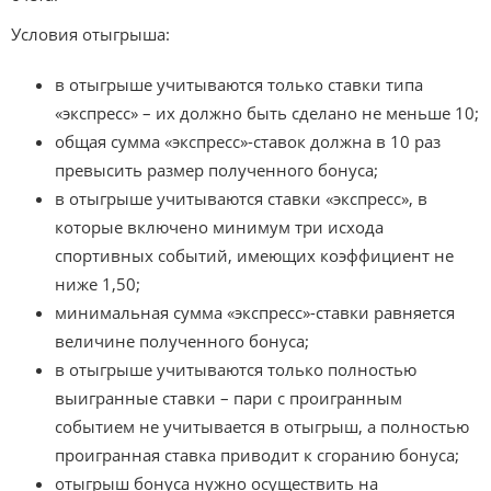
Условия отыгрыша:
в отыгрыше учитываются только ставки типа
«экспресс» – их должно быть сделано не меньше 10;
общая сумма «экспресс»-ставок должна в 10 раз
превысить размер полученного бонуса;
в отыгрыше учитываются ставки «экспресс», в
которые включено минимум три исхода
спортивных событий, имеющих коэффициент не
ниже 1,50;
минимальная сумма «экспресс»-ставки равняется
величине полученного бонуса;
в отыгрыше учитываются только полностью
выигранные ставки – пари с проигранным
событием не учитывается в отыгрыш, а полностью
проигранная ставка приводит к сгоранию бонуса;
отыгрыш бонуса нужно осуществить на