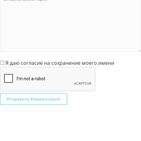
Я даю согласие на сохранение моего имени