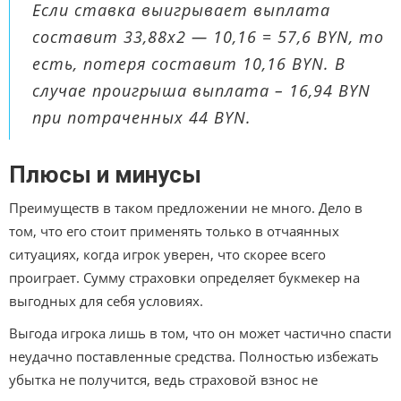
Если ставка выигрывает выплата
составит 33,88х2 — 10,16 = 57,6 BYN, то
есть, потеря составит 10,16 BYN. В
случае проигрыша выплата – 16,94 BYN
при потраченных 44 BYN.
Плюсы и минусы
Преимуществ в таком предложении не много. Дело в
том, что его стоит применять только в отчаянных
ситуациях, когда игрок уверен, что скорее всего
проиграет. Сумму страховки определяет букмекер на
выгодных для себя условиях.
Выгода игрока лишь в том, что он может частично спасти
неудачно поставленные средства. Полностью избежать
убытка не получится, ведь страховой взнос не