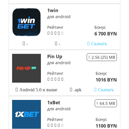
1win
для android
Рейтинг
Бонус
6 700 BYN
-
-
Скачать
Pin Up
2.56 (25) MB
для android
Рейтинг
Бонус
1016 BYN
Android 5.0 и выше
.apk
Скачать
1xBet
64.5 MB
для android
Рейтинг
Бонус
1100 BYN