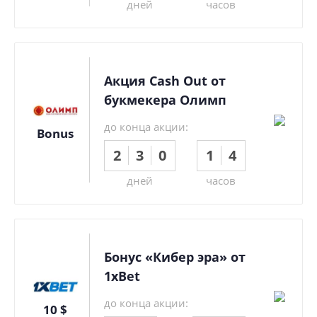
дней
часов
Акция Cash Out от
букмекера Олимп
до конца акции:
Bonus
2
3
0
1
4
дней
часов
Бонус «Кибер эра» от
1xBet
до конца акции:
10 $