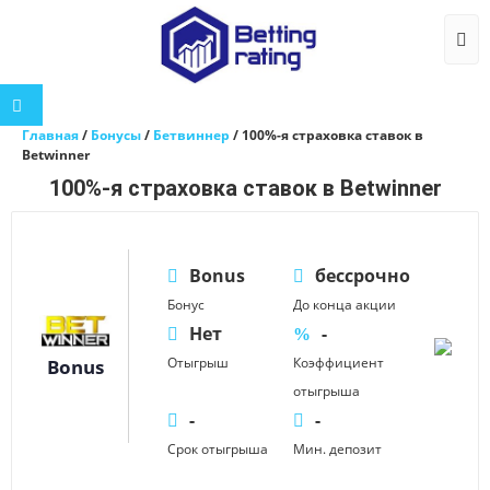
Togg
Главная
/
Бонусы
/
Бетвиннер
/
100%-я страховка ставок в
Betwinner
100%-я страховка ставок в Betwinner
Bonus
бессрочно
Бонус
До конца акции
Нет
-
Отыгрыш
Коэффициент
Bonus
отыгрыша
-
-
Срок отыгрыша
Мин. депозит