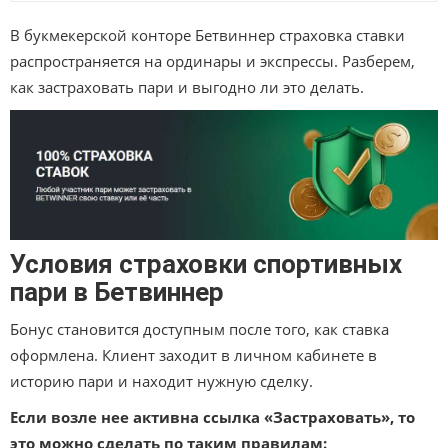
В букмекерской конторе Бетвиннер страховка ставки
распространяется на ординары и экспрессы. Разберем,
как застраховать пари и выгодно ли это делать.
Условия страховки спортивных
пари в Бетвиннер
Бонус становится доступным после того, как ставка
оформлена. Клиент заходит в личном кабинете в
историю пари и находит нужную сделку.
Если возле нее активна ссылка «Застраховать», то
это можно сделать по таким правилам: