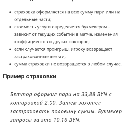
страховка оформляется на всю сумму пари или на
отдельные части;
стоимость услуги определяется букмекером –
зависит от текущих событий в матче, изменения
коэффициентов и других факторов;
если случается проигрыш, игроку возвращают
застрахованные деньги;
сумма страховки не возвращается в любом случае.
Пример страховки
Беттор оформил пари на 33,88 BYN с
котировкой 2.00. Затем захотел
застраховать половину суммы. Букмекер
запросы за это 10,16 BYN.