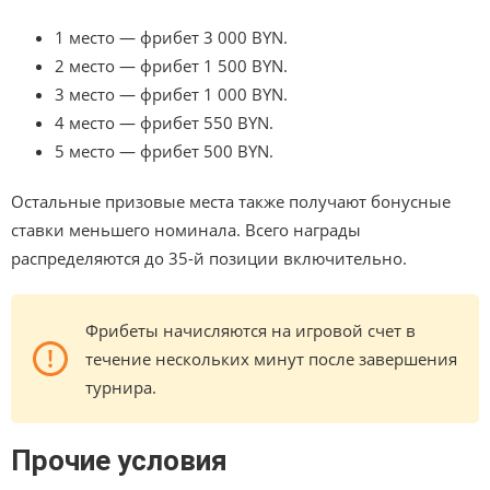
1 место — фрибет 3 000 BYN.
2 место — фрибет 1 500 BYN.
3 место — фрибет 1 000 BYN.
4 место — фрибет 550 BYN.
5 место — фрибет 500 BYN.
Остальные призовые места также получают бонусные
ставки меньшего номинала. Всего награды
распределяются до 35-й позиции включительно.
Фрибеты начисляются на игровой счет в
течение нескольких минут после завершения
турнира.
Прочие условия