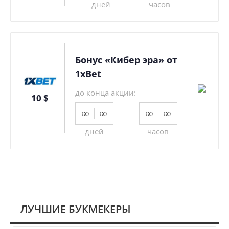
дней
часов
Бонус «Кибер эра» от
1xBet
до конца акции:
10 $
∞
∞
∞
∞
дней
часов
ЛУЧШИЕ БУКМЕКЕРЫ