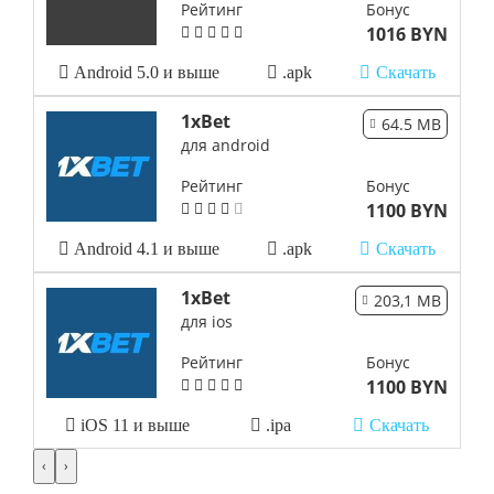
Рейтинг
Бонус
1016 BYN
Android 5.0 и выше
.apk
Скачать
1xBet
64.5 MB
для android
Рейтинг
Бонус
1100 BYN
Android 4.1 и выше
.apk
Скачать
1xBet
203,1 MB
для ios
Рейтинг
Бонус
1100 BYN
iOS 11 и выше
.ipa
Скачать
‹
›