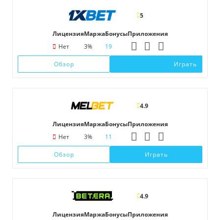
5
Лицензия
Маржа
Бонусы
Приложения
Нет
3%
19
Обзор
Играть
4.9
Лицензия
Маржа
Бонусы
Приложения
Нет
3%
11
Обзор
Играть
4.9
Лицензия
Маржа
Бонусы
Приложения