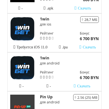
-
.apk
Скачать
1win
28,7 МБ
для ios
Рейтинг
Бонус
6 700 BYN
Требуется iOS 11.0
.ipa
Скачать
1win
для android
Рейтинг
Бонус
6 700 BYN
-
-
Скачать
Pin Up
2.56 (25) MB
для android