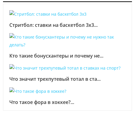
Стритбол: ставки на баскетбол 3х3...
Кто такие бонусхантеры и почему не...
Что значит трехпутевый тотал в ста...
Что такое фора в хоккее?...