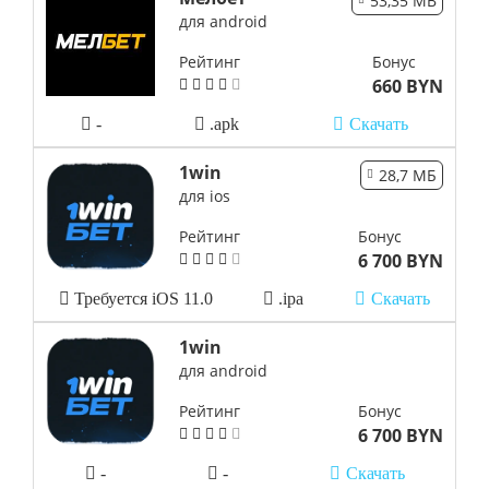
53,35 MB
для android
Рейтинг
Бонус
660 BYN
-
.apk
Скачать
1win
28,7 МБ
для ios
Рейтинг
Бонус
6 700 BYN
Требуется iOS 11.0
.ipa
Скачать
1win
для android
Рейтинг
Бонус
6 700 BYN
-
-
Скачать