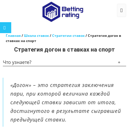
Togg
Главная
/
Школа ставок
/
Стратегии ставок
/
Стратегия догон в
ставках на спорт
Стратегия догон в ставках на спорт
Что узнаете?
+
«Догон» – это стратегия заключения
пари, при которой величина каждой
следующей ставки зависит от итога,
достигнутого в результате сыгравшей
предыдущей ставки.