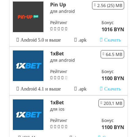
Pin Up
2.56 (25) MB
для android
Рейтинг
Бонус
1016 BYN
Android 5.0 и выше
.apk
Скачать
1xBet
64.5 MB
для android
Рейтинг
Бонус
1100 BYN
Android 4.1 и выше
.apk
Скачать
1xBet
203,1 MB
для ios
Рейтинг
Бонус
1100 BYN