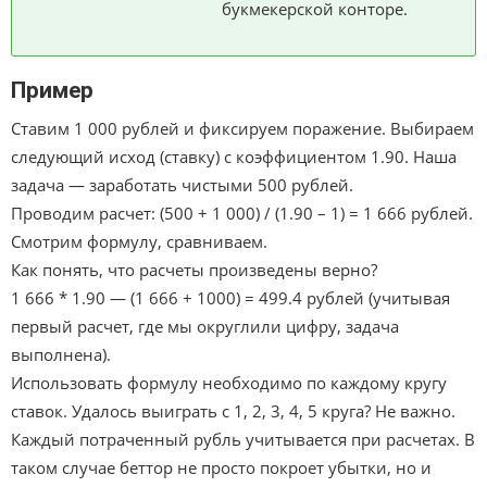
букмекерской конторе.
Пример
Ставим 1 000 рублей и фиксируем поражение. Выбираем
следующий исход (ставку) с коэффициентом 1.90. Наша
задача — заработать чистыми 500 рублей.
Проводим расчет: (500 + 1 000) / (1.90 – 1) = 1 666 рублей.
Смотрим формулу, сравниваем.
Как понять, что расчеты произведены верно?
1 666 * 1.90 — (1 666 + 1000) = 499.4 рублей (учитывая
первый расчет, где мы округлили цифру, задача
выполнена).
Использовать формулу необходимо по каждому кругу
ставок. Удалось выиграть с 1, 2, 3, 4, 5 круга? Не важно.
Каждый потраченный рубль учитывается при расчетах. В
таком случае беттор не просто покроет убытки, но и