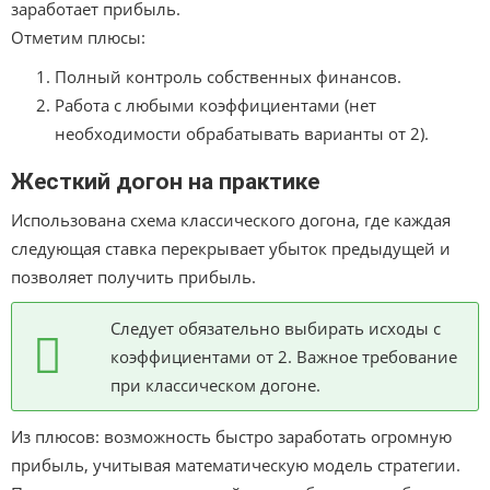
заработает прибыль.
Отметим плюсы:
Полный контроль собственных финансов.
Работа с любыми коэффициентами (нет
необходимости обрабатывать варианты от 2).
Жесткий догон на практике
Использована схема классического догона, где каждая
следующая ставка перекрывает убыток предыдущей и
позволяет получить прибыль.
Cледует обязательно выбирать исходы с
коэффициентами от 2. Важное требование
при классическом догоне.
Из плюсов: возможность быстро заработать огромную
прибыль, учитывая математическую модель стратегии.