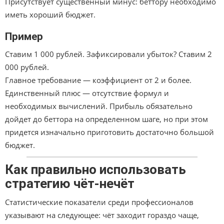
Присутствует существенный минус: беттору необходимо
иметь хороший бюджет.
Пример
Ставим 1 000 рублей. Зафиксировали убыток? Ставим 2
000 рублей.
Главное требование — коэффициент от 2 и более.
Единственный плюс — отсутствие формул и
необходимых вычислений. Прибыль обязательно
дойдет до беттора на определенном шаге, но при этом
придется изначально приготовить достаточно большой
бюджет.
Как правильно использовать
стратегию чёт-нечёт
Статистические показатели среди профессионалов
указывают на следующее: чёт заходит гораздо чаще,