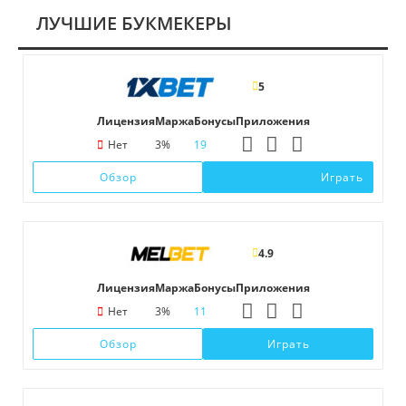
ЛУЧШИЕ БУКМЕКЕРЫ
5
Лицензия
Маржа
Бонусы
Приложения
Нет
3%
19
Обзор
Играть
4.9
Лицензия
Маржа
Бонусы
Приложения
Нет
3%
11
Обзор
Играть