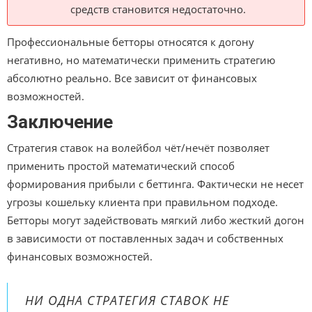
средств становится недостаточно.
Профессиональные бетторы относятся к догону
негативно, но математически применить стратегию
абсолютно реально. Все зависит от финансовых
возможностей.
Заключение
Стратегия ставок на волейбол чёт/нечёт позволяет
применить простой математический способ
формирования прибыли с беттинга. Фактически не несет
угрозы кошельку клиента при правильном подходе.
Бетторы могут задействовать мягкий либо жесткий догон
в зависимости от поставленных задач и собственных
финансовых возможностей.
НИ ОДНА СТРАТЕГИЯ СТАВОК НЕ