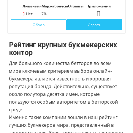
Лицензия
Маржа
Бонусы
Отзывы
Приложения
Нет
7%
-
-
Обзор
Играть
Рейтинг крупных букмекерских
контор
Для большого количества бетторов во всем
мире ключевым критерием выбора онлайн-
букмекера является известность и хорошая
репутация бренда. Действительно, существует
около полутора десятка имен, которые
пользуются особым авторитетом в бетторской
среде.
Именно такие компании вошли в наш рейтинг
лучших букмекеров мира, представленный в
данном разделе. Здесь представлены настоящие