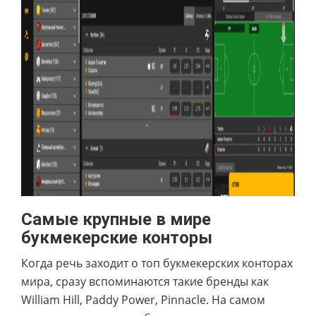
Самые крупные в мире
букмекерские конторы
Когда речь заходит о топ букмекерских конторах
мира, сразу вспоминаются такие бренды как
William Hill, Paddy Power, Pinnacle. На самом