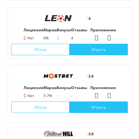
4
Лицензия
Маржа
Бонусы
Отзывы
Приложения
Нет
6%
2
4
Обзор
Играть
3.6
Лицензия
Маржа
Бонусы
Отзывы
Приложения
Нет
5-7%
-
-
Обзор
Играть
3.6