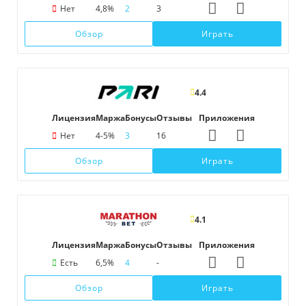
Нет
4,8%
2
3
Обзор
Играть
4.4
Лицензия
Маржа
Бонусы
Отзывы
Приложения
Нет
4-5%
3
16
Обзор
Играть
4.1
Лицензия
Маржа
Бонусы
Отзывы
Приложения
Есть
6,5%
4
-
Обзор
Играть