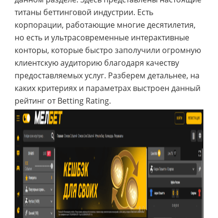
титаны беттинговой индустрии. Есть
корпорации, работающие многие десятилетия,
но есть и ультрасовременные интерактивные
конторы, которые быстро заполучили огромную
клиентскую аудиторию благодаря качеству
предоставляемых услуг. Разберем детальнее, на
каких критериях и параметрах выстроен данный
рейтинг от Betting Rating.