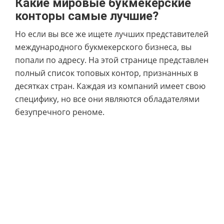
Какие мировые букмекерские
конторы самые лучшие?
Но если вы все же ищете лучших представителей
международного букмекерского бизнеса, вы
попали по адресу. На этой странице представлен
полный список топовых контор, признанных в
десятках стран. Каждая из компаний имеет свою
специфику, но все они являются обладателями
безупречного реноме.