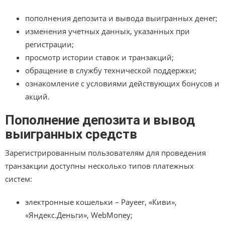
пополнения депозита и вывода выигранных денег;
изменения учетных данных, указанных при
регистрации;
просмотр истории ставок и транзакций;
обращение в службу технической поддержки;
ознакомление с условиями действующих бонусов и
акций.
Пополнение депозита и вывод
выигранных средств
Зарегистрированным пользователям для проведения
транзакции доступны несколько типов платежных
систем:
электронные кошельки – Payeer, «Киви»,
«Яндекс.Деньги», WebMoney;