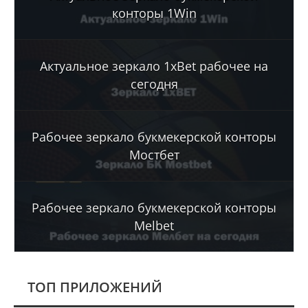
конторы 1Win
Актуальное зеркало 1xBet рабочее на
сегодня
Рабочее зеркало букмекерской конторы
Мостбет
Рабочее зеркало букмекерской конторы
Melbet
TОП ПРИЛОЖЕНИЙ