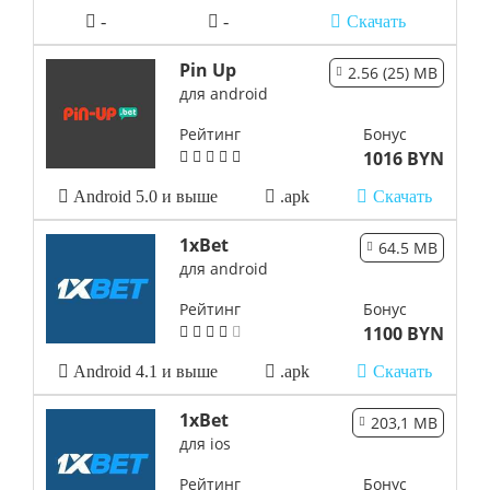
-
-
Скачать
Pin Up
2.56 (25) MB
для android
Рейтинг
Бонус
1016 BYN
Android 5.0 и выше
.apk
Скачать
1xBet
64.5 MB
для android
Рейтинг
Бонус
1100 BYN
Android 4.1 и выше
.apk
Скачать
1xBet
203,1 MB
для ios
Рейтинг
Бонус