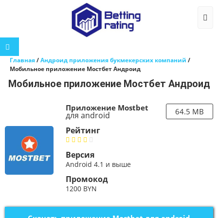
Togg
Главная
/
Андроид приложения букмекерских компаний
/
Мобильное приложение Мостбет Андроид
Мобильное приложение Мостбет Андроид
Приложение Mostbet
64.5 MB
для android
Рейтинг
Версия
Android 4.1 и выше
Промокод
1200 BYN