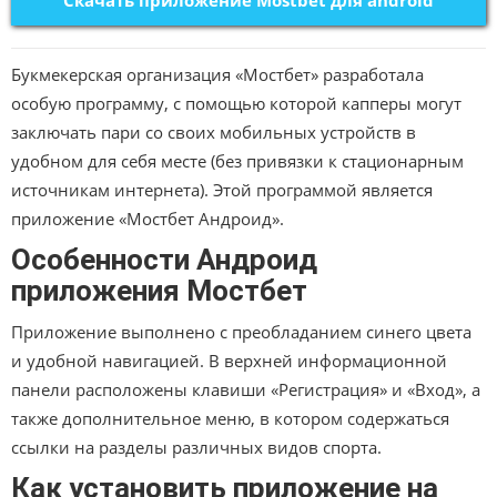
Скачать приложение Mostbet для android
Букмекерская организация «Мостбет» разработала
особую программу, с помощью которой капперы могут
заключать пари со своих мобильных устройств в
удобном для себя месте (без привязки к стационарным
источникам интернета). Этой программой является
приложение «Мостбет Андроид».
Особенности Андроид
приложения Мостбет
Приложение выполнено с преобладанием синего цвета
и удобной навигацией. В верхней информационной
панели расположены клавиши «Регистрация» и «Вход», а
также дополнительное меню, в котором содержаться
ссылки на разделы различных видов спорта.
Как установить приложение на