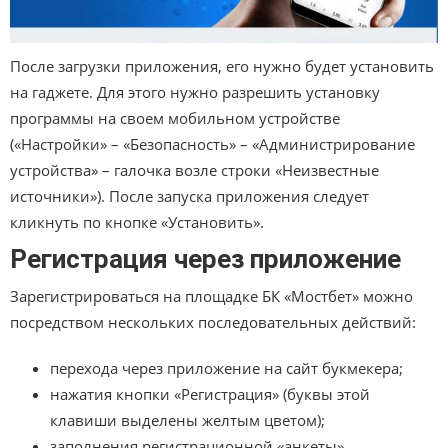
После загрузки приложения, его нужно будет установить
на гаджете. Для этого нужно разрешить установку
программы на своем мобильном устройстве
(«Настройки» – «Безопасность» – «Администрирование
устройства» – галочка возле строки «Неизвестные
источники»). После запуска приложения следует
кликнуть по кнопке «Установить».
Регистрация через приложение
Зарегистрироваться на площадке БК «Мостбет» можно
посредством нескольких последовательных действий:
перехода через приложение на сайт букмекера;
нажатия кнопки «Регистрация» (буквы этой
клавиши выделены желтым цветом);
заполнения регистрационной «анкеты».