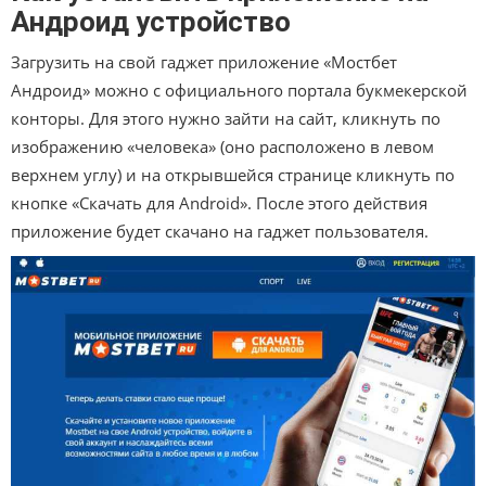
Андроид устройство
Загрузить на свой гаджет приложение «Мостбет
Андроид» можно с официального портала букмекерской
конторы. Для этого нужно зайти на сайт, кликнуть по
изображению «человека» (оно расположено в левом
верхнем углу) и на открывшейся странице кликнуть по
кнопке «Скачать для Android». После этого действия
приложение будет скачано на гаджет пользователя.