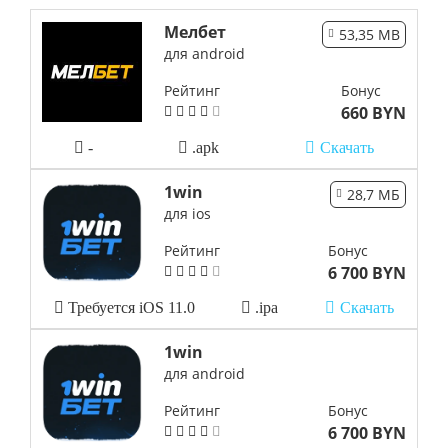
Мелбет
53,35 MB
для android
Рейтинг
Бонус
660 BYN
-
.apk
Скачать
1win
28,7 МБ
для ios
Рейтинг
Бонус
6 700 BYN
Требуется iOS 11.0
.ipa
Скачать
1win
для android
Рейтинг
Бонус
6 700 BYN