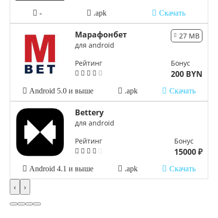
-
.apk
Скачать
Марафонбет
27 MB
для android
Рейтинг
Бонус
200 BYN
Android 5.0 и выше
.apk
Скачать
Bettery
для android
Рейтинг
Бонус
15000 ₽
Android 4.1 и выше
.apk
Скачать
‹
›