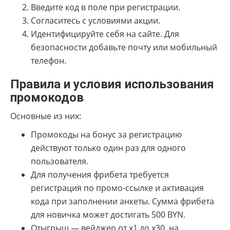
Введите код в поле при регистрации.
Согласитесь с условиями акции.
Идентифицируйте себя на сайте. Для
безопасности добавьте почту или мобильный
телефон.
Правила и условия использования
промокодов
Основные из них:
Промокоды на бонус за регистрацию
действуют только один раз для одного
пользователя.
Для получения фрибета требуется
регистрация по промо-ссылке и активация
кода при заполнении анкеты. Сумма фрибета
для новичка может достигать 500 BYN.
Отыгрыш — вейджер от х1 до х30, на