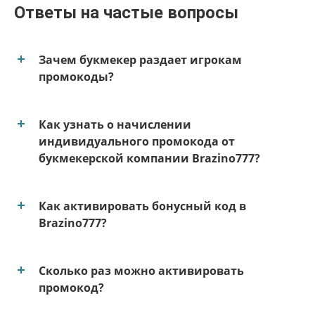
Ответы на частые вопросы
Зачем букмекер раздает игрокам
промокоды?
Как узнать о начислении
индивидуального промокода от
букмекерской компании Brazino777?
Как активировать бонусный код в
Brazino777?
Сколько раз можно активировать
промокод?