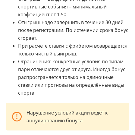
спортивные события – минимальный
коэффициент от 1.50.
Отыгрыш надо завершить в течение 30 дней
после регистрации. По истечении срока бонус
сгорает.
При расчёте ставки с фрибетом возвращается
только чистый выигрыш.
Ограничения: конкретные условия по типам
пари отличаются друг от друга. Иногда бонус
распространяется только на одиночные
ставки или прогнозы на определённые виды
спорта.
Нарушение условий акции ведёт к
аннулированию бонуса.