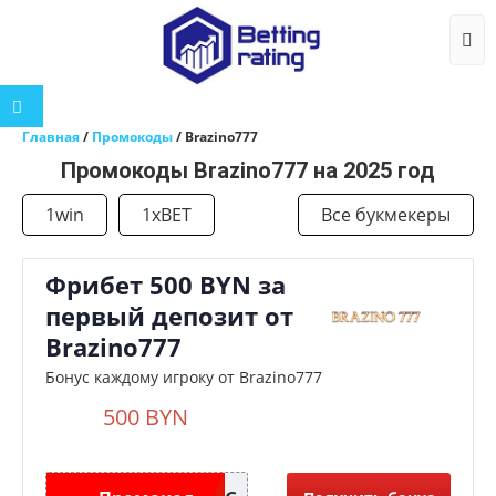
Togg
Главная
/
Промокоды
/
Brazino777
Промокоды Brazino777 на 2025 год
1win
1xBET
Все букмекеры
1xBit
Betera
Фрибет 500 BYN за
первый депозит от
Brazino777
Brazino777
Grandsport
Бонус каждому игроку от Brazino777
500 BYN
Maxline
Melbet
Mostbet
Pin Up