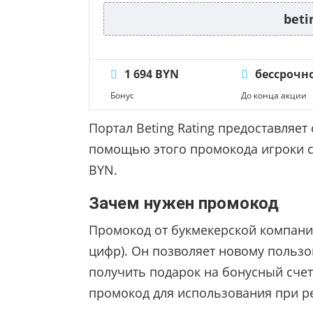
beti
1 694 BYN
бессрочн
Бонус
До конца акции
Портал Beting Rating предоставляе
помощью этого промокода игроки см
BYN.
Зачем нужен промокод
Промокод от букмекерской компан
цифр). Он позволяет новому пользо
получить подарок на бонусный счет
промокод для использования при рег