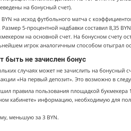
реведены на бонусный счет).
 BYN на исход футбольного матча с коэффициентом
. Размер 5-процентной надбавки составил 8,35 B
кмекером на основной счет. На бонусном счету оста
ьнейшем игрок аналогичным способом отыграл ос
 быть не зачислен бонус
ольких случаях может не зачислить на бонусный с
 акции «На первый депозит». Это возможно в след
ушил правила пользования площадкой букмекера 1
чном кабинете» информацию, необходимую для пол
му, меньшую за 3 BYN.