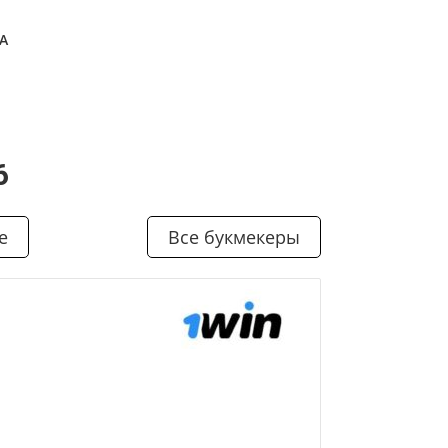
А
6
e
Все букмекеры
СпортБет