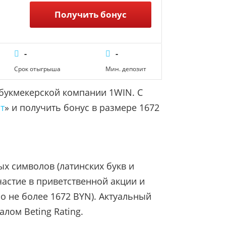
Получить бонус
-
-
Срок отыгрыша
Мин. депозит
 букмекерской компании 1WIN. С
т
» и получить бонус в размере 1672
х символов (латинских букв и
астие в приветственной акции и
о не более 1672 BYN). Актуальный
лом Beting Rating.