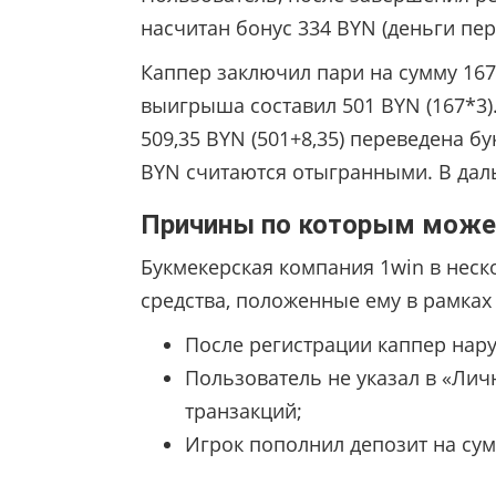
насчитан бонус 334 BYN (деньги пе
Каппер заключил пари на сумму 167
выигрыша составил 501 BYN (167*3)
509,35 BYN (501+8,35) переведена бу
BYN считаются отыгранными. В дал
Причины по которым может
Букмекерская компания 1win в неск
средства, положенные ему в рамках
После регистрации каппер нар
Пользователь не указал в «Ли
транзакций;
Игрок пополнил депозит на сум