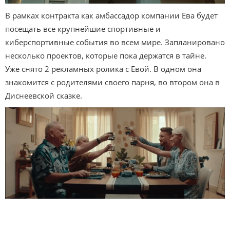
В рамках контракта как амбассадор компании Ева будет
посещать все крупнейшие спортивные и
киберспортивные события во всем мире. Запланировано
несколько проектов, которые пока держатся в тайне.
Уже снято 2 рекламных ролика с Евой. В одном она
знакомится с родителями своего парня, во втором она в
Диснеевской сказке.