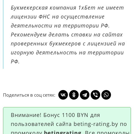
Букмекерская компания 1хБет не имеет
лицензии ФНС на осуществление
деятельности на территории РФ.
Рекомендуем делать ставки на сайтах
проверенных букмекеров с лицензией на
игорную деятельность на территории
РФ.
Поделиться в соц сетях:
Внимание!
Бонус 1100 BYN для
пользователей сайта beting-rating.by
по
промокоду
betingrating
. Все промокоды