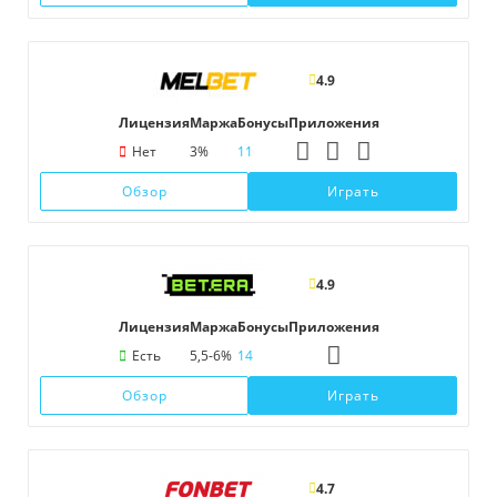
4.9
Лицензия
Маржа
Бонусы
Приложения
Нет
3%
11
Обзор
Играть
4.9
Лицензия
Маржа
Бонусы
Приложения
Есть
5,5-6%
14
Обзор
Играть
4.7