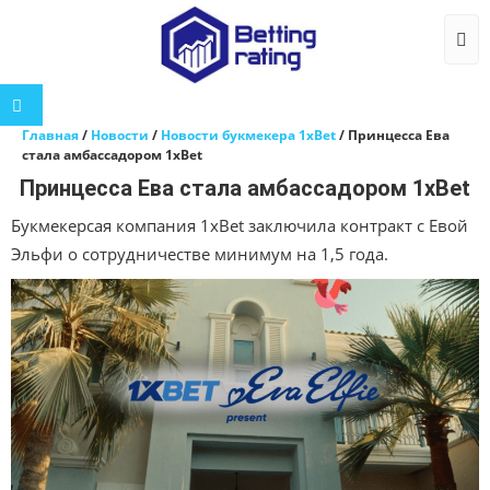
Togg
Главная
/
Новости
/
Новости букмекера 1xBet
/
Принцесса Ева
стала амбассадором 1xBet
Принцесса Ева стала амбассадором 1xBet
Букмекерсая компания 1xBet заключила контракт с Евой
Эльфи о сотрудничестве минимум на 1,5 года.