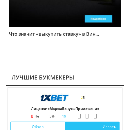
Что значит «выкупить ставку» в Вин...
ЛУЧШИЕ БУКМЕКЕРЫ
5
Лицензия
Маржа
Бонусы
Приложения
Нет
3%
19
Обзор
Играть