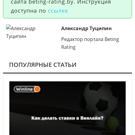
сайта beting-rating.by
. Инструкция
доступна по
ссылке
Александр Туципин
Редактор портала Beting
Rating
ПОПУЛЯРНЫЕ СТАТЬИ