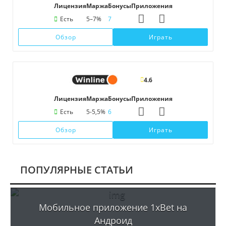
Лицензия
Маржа
Бонусы
Приложения
Есть
5–7%
7
Обзор
Играть
4.6
Лицензия
Маржа
Бонусы
Приложения
Есть
5-5,5%
6
Обзор
Играть
ПОПУЛЯРНЫЕ СТАТЬИ
Мобильное приложение 1xBet на
Андроид