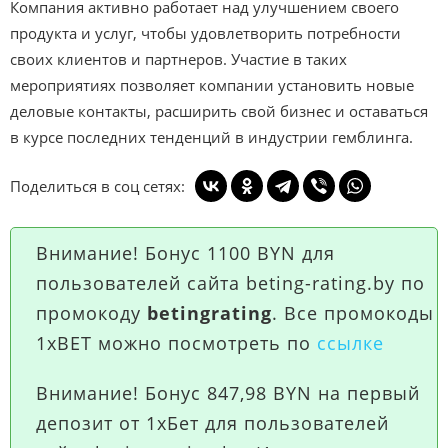
Компания активно работает над улучшением своего
продукта и услуг, чтобы удовлетворить потребности
своих клиентов и партнеров. Участие в таких
мероприятиях позволяет компании установить новые
деловые контакты, расширить свой бизнес и оставаться
в курсе последних тенденций в индустрии гемблинга.
Поделиться в соц сетях:
Внимание!
Бонус 1100 BYN для
пользователей сайта beting-rating.by
по
промокоду
betingrating
. Все промокоды
1xBET можно посмотреть по
ссылке
Внимание!
Бонус 847,98 BYN на первый
депозит от 1хБет для пользователей