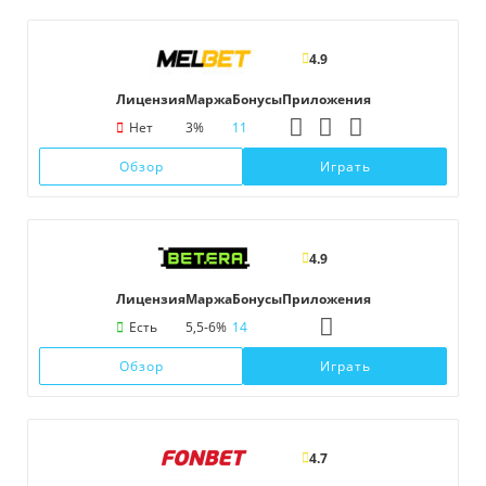
4.9
Лицензия
Маржа
Бонусы
Приложения
Нет
3%
11
Обзор
Играть
4.9
Лицензия
Маржа
Бонусы
Приложения
Есть
5,5-6%
14
Обзор
Играть
4.7