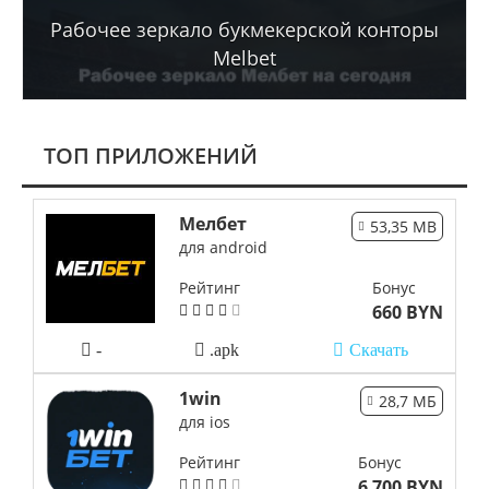
Рабочее зеркало букмекерской конторы
Melbet
TОП ПРИЛОЖЕНИЙ
Мелбет
53,35 MB
для android
Рейтинг
Бонус
660 BYN
-
.apk
Скачать
1win
28,7 МБ
для ios
Рейтинг
Бонус
6 700 BYN