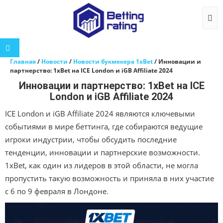
Togg
Главная
/
Новости
/
Новости букмекера 1xBet
/
Инновации и
партнерство: 1xBet на ICE London и iGB Affiliate 2024
Инновации и партнерство: 1xBet на ICE
London и iGB Affiliate 2024
ICE London и iGB Affiliate 2024 являются ключевыми
событиями в мире беттинга, где собираются ведущие
игроки индустрии, чтобы обсудить последние
тенденции, инновации и партнерские возможности.
1xBet, как один из лидеров в этой области, не могла
пропустить такую возможность и приняла в них участие
с 6 по 9 февраля в Лондоне.