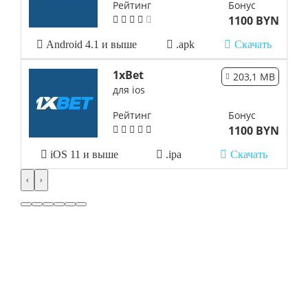
Рейтинг
Бонус
1100 BYN
Android 4.1 и выше
.apk
Скачать
1xBet
203,1 MB
для ios
Рейтинг
Бонус
1100 BYN
iOS 11 и выше
.ipa
Скачать
‹
›