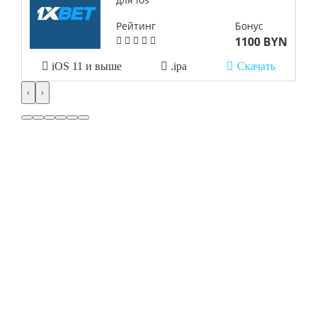
Рейтинг
Бонус
1100 BYN
iOS 11 и выше
.ipa
Скачать
‹
›