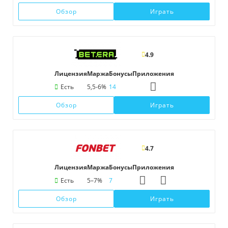
Обзор
Играть
4.9
Лицензия
Маржа
Бонусы
Приложения
Есть
5,5-6%
14
Обзор
Играть
4.7
Лицензия
Маржа
Бонусы
Приложения
Есть
5–7%
7
Обзор
Играть