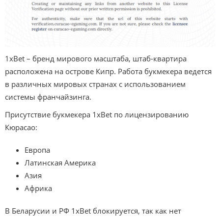
1xBet – бренд мирового масштаба, штаб-квартира
расположена на острове Кипр. Работа букмекера ведется
в различных мировых странах с использованием
системы франчайзинга.
Присутствие букмекера 1xBet по лицензированию
Кюрасао:
Европа
Латинская Америка
Азия
Африка
В Беларусии и РФ 1xBet блокируется, так как нет