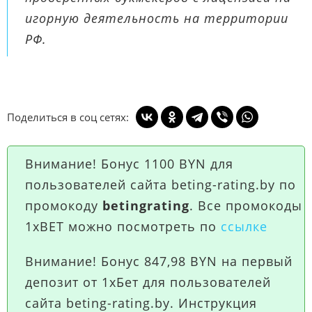
игорную деятельность на территории
РФ.
Поделиться в соц сетях:
Внимание!
Бонус 1100 BYN для
пользователей сайта beting-rating.by
по
промокоду
betingrating
. Все промокоды
1xBET можно посмотреть по
ссылке
Внимание!
Бонус 847,98 BYN на первый
депозит от 1хБет для пользователей
сайта beting-rating.by
. Инструкция