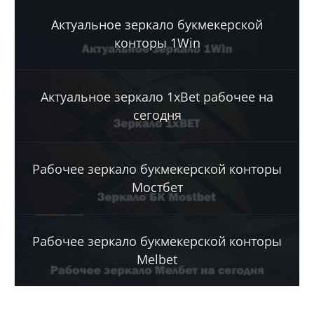
Актуальное зеркало букмекерской
конторы 1Win
Актуальное зеркало 1xBet рабочее на
сегодня
Рабочее зеркало букмекерской конторы
Мостбет
Рабочее зеркало букмекерской конторы
Melbet