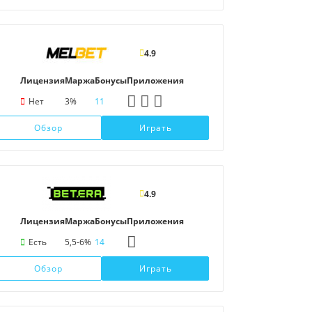
4.9
Лицензия
Маржа
Бонусы
Приложения
Нет
3%
11
Обзор
Играть
4.9
Лицензия
Маржа
Бонусы
Приложения
Есть
5,5-6%
14
Обзор
Играть