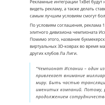
Рекламные интеграции 1xBet будут 
видеть рекламу, а также делать ста
самым лучшим условиям смогут бол
По условиям соглашения, реклама 1
элитного дивизиона чемпионата Исп
Помимо этого, название букмекерск
виртуальных 3D-коврах во время мат
других клубов Ла Лиги.
“Чемпионат Испании – один из
привлекает внимание миллиар
миру. Быть частью трансляций
именитых компаний. Потому, 
продолжением сотрудничества