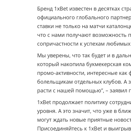
Бренд 1xBet известен в десятках стр
официального глобального партнер
ставки не только на матчи каталонц
что с нами получают возможность 
сопричастности к успехам любимых
Мы уверены, что так будет и в дал
который накопила букмекерская ком
промо-активности, интересные как ф
болельщикам отдельных клубов. А з
расти с нашей помощью”, – заявил 
1xBet продолжает политику сотрудн
уровня. А это значит, что уже в б
могут ждать новые приятные новост
Присоединяйтесь к 1xBet и выигрыв