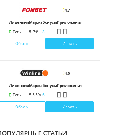
4.7
Лицензия
Маржа
Бонусы
Приложения
Есть
5–7%
8
Обзор
Играть
4.6
Лицензия
Маржа
Бонусы
Приложения
Есть
5-5,5%
6
Обзор
Играть
ПОПУЛЯРНЫЕ СТАТЬИ