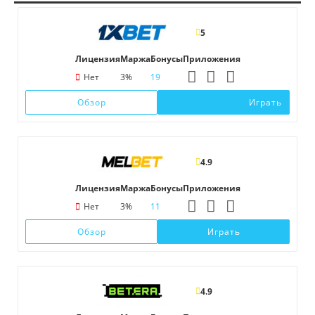
5
Лицензия
Маржа
Бонусы
Приложения
Нет
3%
19
Обзор
Играть
4.9
Лицензия
Маржа
Бонусы
Приложения
Нет
3%
11
Обзор
Играть
4.9