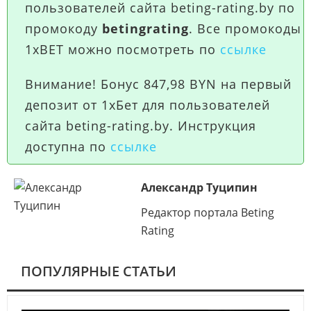
пользователей сайта beting-rating.by
по
промокоду
betingrating
. Все промокоды
1xBET можно посмотреть по
ссылке
Внимание!
Бонус 847,98 BYN на первый
депозит от 1хБет для пользователей
сайта beting-rating.by
. Инструкция
доступна по
ссылке
Александр Туципин
Редактор портала Beting
Rating
ПОПУЛЯРНЫЕ СТАТЬИ