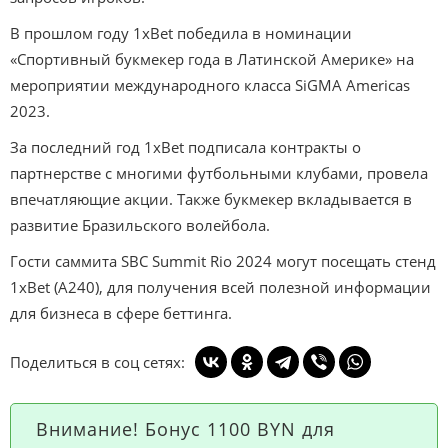
В прошлом году 1xBet победила в номинации
«Спортивный букмекер года в Латинской Америке» на
мероприятии международного класса SiGMA Americas
2023.
За последний год 1xBet подписала контракты о
партнерстве с многими футбольными клубами, провела
впечатляющие акции. Также букмекер вкладывается в
развитие Бразильского волейбола.
Гости саммита SBC Summit Rio 2024 могут посещать стенд
1xBet (A240), для получения всей полезной информации
для бизнеса в сфере беттинга.
Поделиться в соц сетях:
Внимание!
Бонус 1100 BYN для