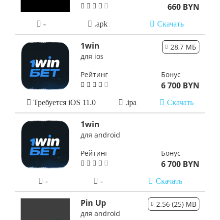
660 BYN
-
.apk
Скачать
1win
28,7 МБ
для ios
Рейтинг
Бонус
6 700 BYN
Требуется iOS 11.0
.ipa
Скачать
1win
для android
Рейтинг
Бонус
6 700 BYN
-
-
Скачать
Pin Up
2.56 (25) MB
для android