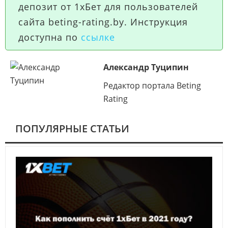
депозит от 1хБет для пользователей
сайта beting-rating.by
. Инструкция
доступна по
ссылке
Александр Туципин
Редактор портала Beting
Rating
ПОПУЛЯРНЫЕ СТАТЬИ