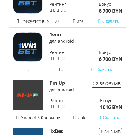
Рейтинг
Бонус
6 700 BYN
Требуется iOS 11.0
.ipa
Скачать
1win
для android
Рейтинг
Бонус
6 700 BYN
-
-
Скачать
Pin Up
2.56 (25) MB
для android
Рейтинг
Бонус
1016 BYN
Android 5.0 и выше
.apk
Скачать
1xBet
64.5 MB