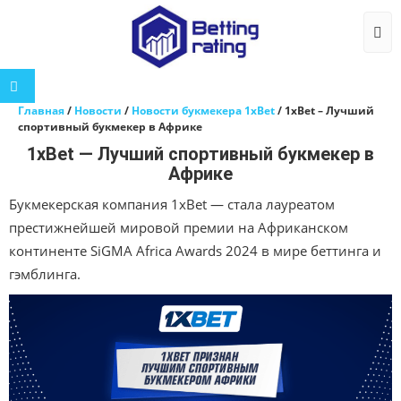
Togg
Главная
/
Новости
/
Новости букмекера 1xBet
/
1xBet – Лучший
спортивный букмекер в Африке
1xBet — Лучший спортивный букмекер в
Африке
Букмекерская компания 1xBet — стала лауреатом
престижнейшей мировой премии на Африканском
континенте SiGMA Africa Awards 2024 в мире беттинга и
гэмблинга.