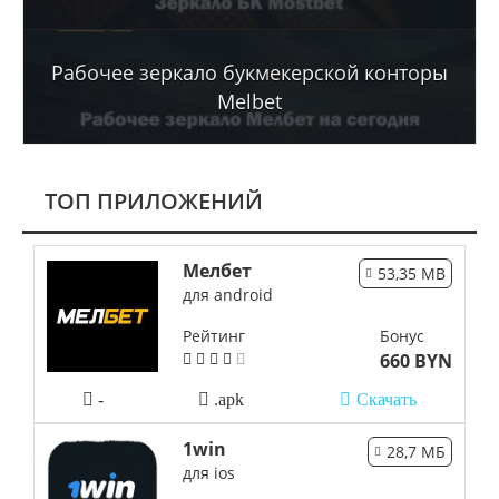
Рабочее зеркало букмекерской конторы
Melbet
TОП ПРИЛОЖЕНИЙ
Мелбет
53,35 MB
для android
Рейтинг
Бонус
660 BYN
-
.apk
Скачать
1win
28,7 МБ
для ios