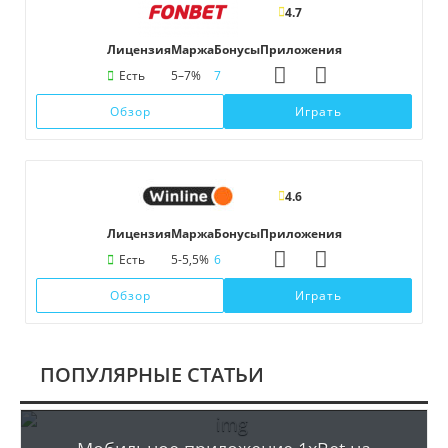
4.7
Лицензия
Маржа
Бонусы
Приложения
Есть
5–7%
7
Обзор
Играть
4.6
Лицензия
Маржа
Бонусы
Приложения
Есть
5-5,5%
6
Обзор
Играть
ПОПУЛЯРНЫЕ СТАТЬИ