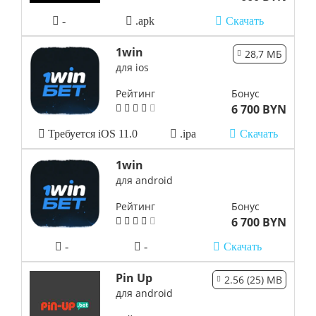
-
.apk
Скачать
1win
28,7 МБ
для ios
Рейтинг
Бонус
6 700 BYN
Требуется iOS 11.0
.ipa
Скачать
1win
для android
Рейтинг
Бонус
6 700 BYN
-
-
Скачать
Pin Up
2.56 (25) MB
для android