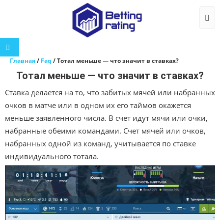
Togg
Главная
/
Faq
/
Тотал меньше — что значит в ставках?
Тотал меньше — что значит в ставках?
Ставка делается на то, что забитых мячей или набранных
очков в матче или в одном их его таймов окажется
меньше заявленного числа. В счет идут мячи или очки,
набранные обеими командами. Счет мячей или очков,
набранных одной из команд, учитывается по ставке
индивидуального тотала.