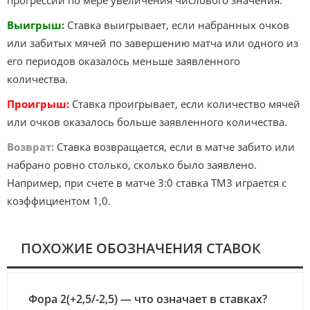
Выигрыш:
Ставка выигрывает, если набранных очков
или забитых мячей по завершению матча или одного из
его периодов оказалось меньше заявленного
количества.
Проигрыш:
Ставка проигрывает, если количество мячей
или очков оказалось больше заявленного количества.
Возврат:
Ставка возвращается, если в матче забито или
набрано ровно столько, сколько было заявлено.
Например, при счете в матче 3:0 ставка ТМ3 играется с
коэффициентом 1,0.
ПОХОЖИЕ ОБОЗНАЧЕНИЯ СТАВОК
Фора 2(+2,5/-2,5) — что означает в ставках?