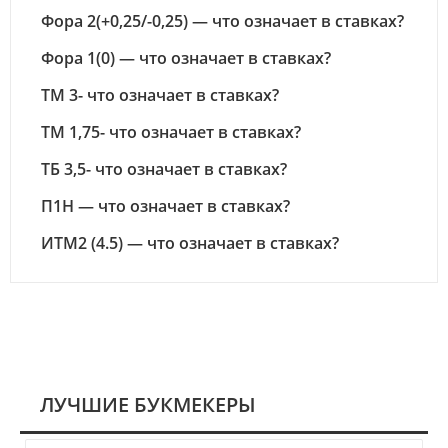
Фора 2(+0,25/-0,25) — что означает в ставках?
Фора 1(0) — что означает в ставках?
ТМ 3- что означает в ставках?
ТМ 1,75- что означает в ставках?
ТБ 3,5- что означает в ставках?
П1Н — что означает в ставках?
ИТМ2 (4.5) — что означает в ставках?
ЛУЧШИЕ БУКМЕКЕРЫ