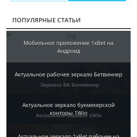
ПОПУЛЯРНЫЕ СТАТЬИ
Мобильное приложение 1xBet на
Андроид
Актуальное рабочее зеркало Бетвиннер
Актуальное зеркало букмекерской
конторы 1Win
Актуальное зеркало 1xBet рабочее на