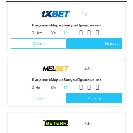
5
Лицензия
Маржа
Бонусы
Приложения
Нет
3%
19
Обзор
Играть
4.9
Лицензия
Маржа
Бонусы
Приложения
Нет
3%
11
Обзор
Играть
4.9