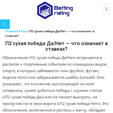
Togg
Главная
/
Faq
/
П2 сухая победа Да/Нет — что означает в
ставках?
П2 сухая победа Да/Нет — что означает в
ставках?
Обозначение «П2 сухая победа Да/Нет» встречается в
росписях к спортивным событиям из командных видов
спорта, в которых забиваются голы (футбол, футзал,
водное поло) или забрасываются шайбы (хоккей). Оно
указывает, что коллектив, выступающий на поле
соперника, сумеет добиться победы с «сухим» счетом
(«П2 сухая победа Да») или не сможет выиграть, не
пропустив гол в свои ворота («П2 сухая победа Нет»). Это
обозначение, включенное в роспись к матчу, обладает