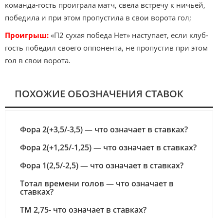
команда-гость проиграла матч, свела встречу к ничьей,
победила и при этом пропустила в свои ворота гол;
Проигрыш:
«П2 сухая победа Нет» наступает, если клуб-
гость победил своего оппонента, не пропустив при этом
гол в свои ворота.
ПОХОЖИЕ ОБОЗНАЧЕНИЯ СТАВОК
Фора 2(+3,5/-3,5) — что означает в ставках?
Фора 2(+1,25/-1,25) — что означает в ставках?
Фора 1(2,5/-2,5) — что означает в ставках?
Тотал времени голов — что означает в
ставках?
ТМ 2,75- что означает в ставках?