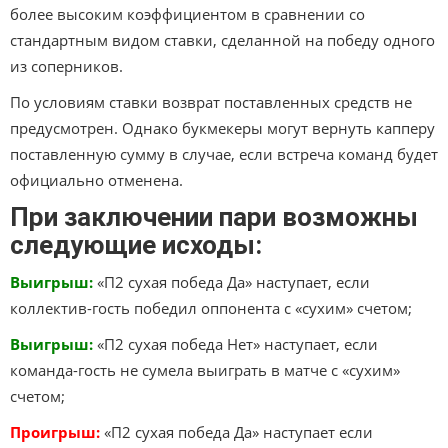
более высоким коэффициентом в сравнении со
стандартным видом ставки, сделанной на победу одного
из соперников.
По условиям ставки возврат поставленных средств не
предусмотрен. Однако букмекеры могут вернуть капперу
поставленную сумму в случае, если встреча команд будет
официально отменена.
При заключении пари возможны
следующие исходы:
Выигрыш:
«П2 сухая победа Да» наступает, если
коллектив-гость победил оппонента с «сухим» счетом;
Выигрыш:
«П2 сухая победа Нет» наступает, если
команда-гость не сумела выиграть в матче с «сухим»
счетом;
Проигрыш:
«П2 сухая победа Да» наступает если