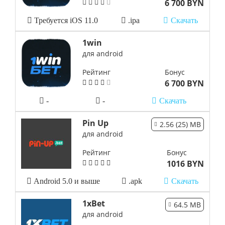
6 700 BYN
Требуется iOS 11.0
.ipa
Скачать
1win
для android
Рейтинг
Бонус
6 700 BYN
-
-
Скачать
Pin Up
2.56 (25) MB
для android
Рейтинг
Бонус
1016 BYN
Android 5.0 и выше
.apk
Скачать
1xBet
64.5 MB
для android