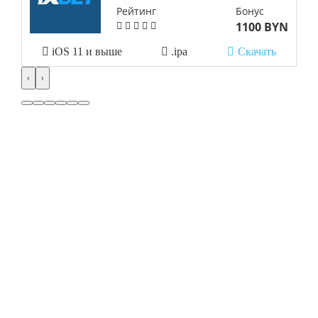
Рейтинг
Бонус
1100 BYN
iOS 11 и выше
.ipa
Скачать
‹
›