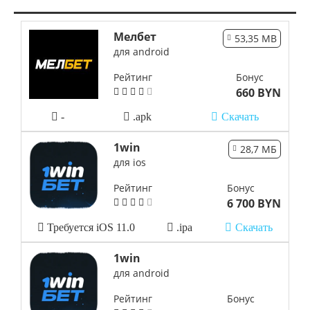
Мелбет
53,35 MB
для android
Рейтинг
Бонус
660 BYN
-
.apk
Скачать
1win
28,7 МБ
для ios
Рейтинг
Бонус
6 700 BYN
Требуется iOS 11.0
.ipa
Скачать
1win
для android
Рейтинг
Бонус