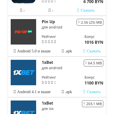
6 700 BYN
-
-
Скачать
Pin Up
2.56 (25) MB
для android
Рейтинг
Бонус
1016 BYN
Android 5.0 и выше
.apk
Скачать
1xBet
64.5 MB
для android
Рейтинг
Бонус
1100 BYN
Android 4.1 и выше
.apk
Скачать
1xBet
203,1 MB
для ios