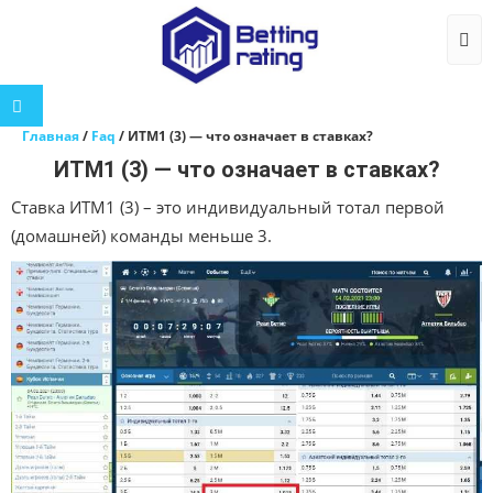
Togg
Главная
/
Faq
/
ИТМ1 (3) — что означает в ставках?
ИТМ1 (3) — что означает в ставках?
Ставка ИТМ1 (3) – это индивидуальный тотал первой
(домашней) команды меньше 3.