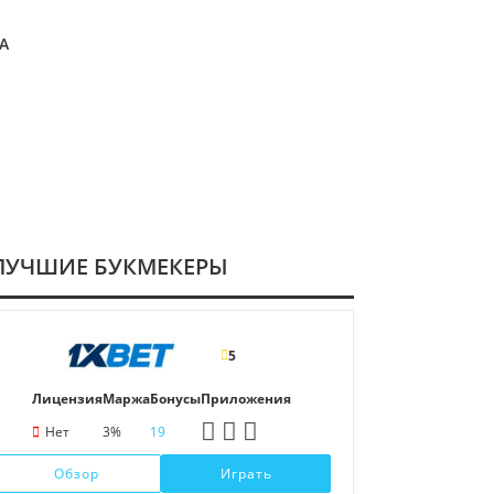
А
ЛУЧШИЕ БУКМЕКЕРЫ
5
Лицензия
Маржа
Бонусы
Приложения
Нет
3%
19
Обзор
Играть