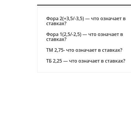
Фора 2(+3,5/-3,5) — что означает в
ставках?
Фора 1(2,5/-2,5) — что означает в
ставках?
ТМ 2,75- что означает в ставках?
ТБ 2,25 — что означает в ставках?