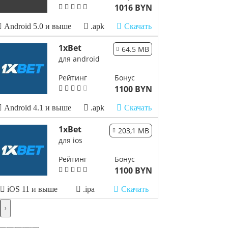
1016 BYN
Android 5.0 и выше
.apk
Скачать
1xBet
64.5 MB
для android
Рейтинг
Бонус
1100 BYN
Android 4.1 и выше
.apk
Скачать
1xBet
203,1 MB
для ios
Рейтинг
Бонус
1100 BYN
iOS 11 и выше
.ipa
Скачать
›