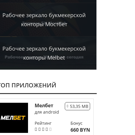
Рабочее зеркало букмекерской
конторы Мостбет
Рабочее зеркало букмекерской
конторы Melbet
TОП ПРИЛОЖЕНИЙ
Мелбет
53,35 MB
для android
Рейтинг
Бонус
660 BYN