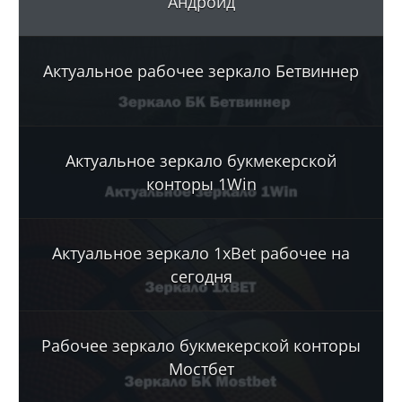
Андроид
Актуальное рабочее зеркало Бетвиннер
Актуальное зеркало букмекерской
конторы 1Win
Актуальное зеркало 1xBet рабочее на
сегодня
Рабочее зеркало букмекерской конторы
Мостбет