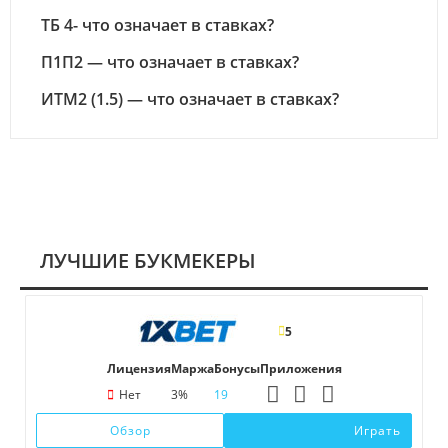
ТБ 4- что означает в ставках?
П1П2 — что означает в ставках?
ИТМ2 (1.5) — что означает в ставках?
ЛУЧШИЕ БУКМЕКЕРЫ
5
Лицензия
Маржа
Бонусы
Приложения
Нет
3%
19
Обзор
Играть