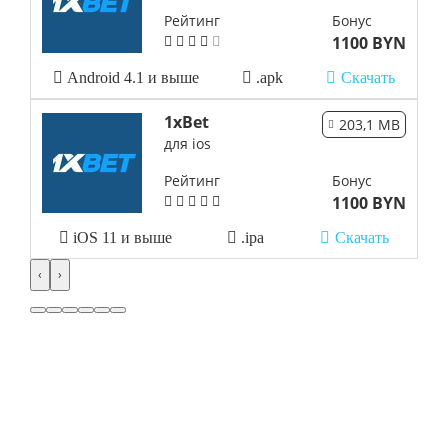
Рейтинг
Бонус
1100 BYN
Android 4.1 и выше
.apk
Скачать
1xBet
203,1 MB
для ios
Рейтинг
Бонус
1100 BYN
iOS 11 и выше
.ipa
Скачать
‹
›