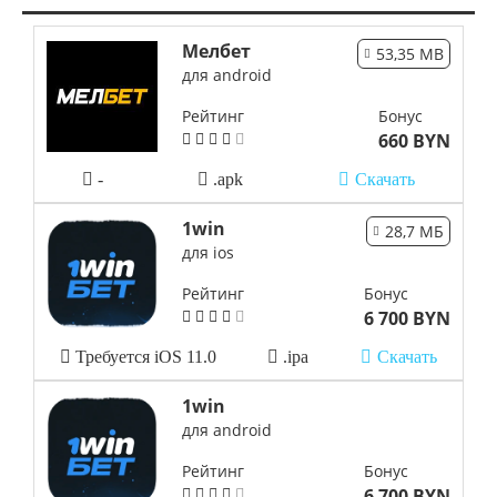
Мелбет
53,35 MB
для android
Рейтинг
Бонус
660 BYN
-
.apk
Скачать
1win
28,7 МБ
для ios
Рейтинг
Бонус
6 700 BYN
Требуется iOS 11.0
.ipa
Скачать
1win
для android
Рейтинг
Бонус
6 700 BYN