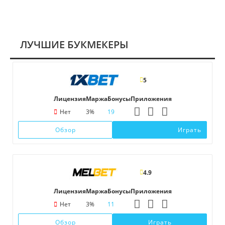
ЛУЧШИЕ БУКМЕКЕРЫ
5
Лицензия
Маржа
Бонусы
Приложения
Нет
3%
19
Обзор
Играть
4.9
Лицензия
Маржа
Бонусы
Приложения
Нет
3%
11
Обзор
Играть