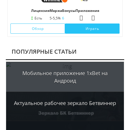
Лицензия
Маржа
Бонусы
Приложения
Есть
5-5,5%
6
Обзор
Играть
ПОПУЛЯРНЫЕ СТАТЬИ
Мобильное приложение 1xBet на
Андроид
Актуальное рабочее зеркало Бетвиннер