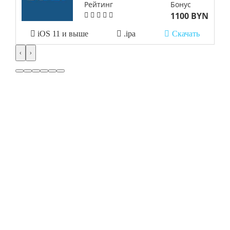
Рейтинг
Бонус
1100 BYN
iOS 11 и выше
.ipa
Скачать
‹
›