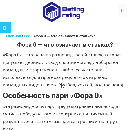
Togg
Главная
/
Faq
/
Фора 0 — что означает в ставках?
Фора 0 — что означает в ставках?
«Фора 0» – это одна из разновидностей ставок, которая
допускает двойной исход спортивного единоборства
команд или спортсменов. Наиболее часто она
используется для прогноза результатов игровых
командных видов спорта (футбол, хоккей, водное поло).
Особенность пари «Фора 0»
Эта разновидность пари предусматривает два исхода
матча – победу одного из соперников и ничейный
результат. Эта ставка указывается в росписи на игру в
виде: