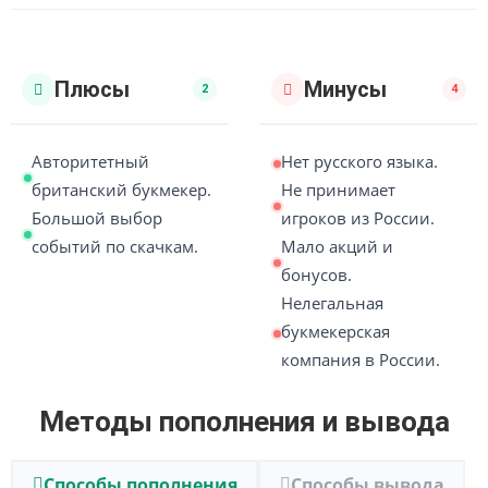
Плюсы
Минусы
2
4
Авторитетный
Нет русского языка.
британский букмекер.
Не принимает
Большой выбор
игроков из России.
событий по скачкам.
Мало акций и
бонусов.
Нелегальная
букмекерская
компания в России.
Методы пополнения и вывода
Способы пополнения
Способы вывода