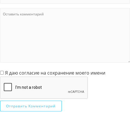
Я даю согласие на сохранение моего имени