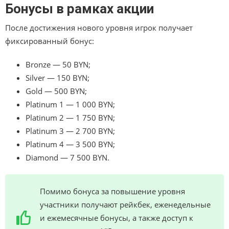
Бонусы в рамках акции
После достижения нового уровня игрок получает
фиксированный бонус:
Bronze — 50 BYN;
Silver — 150 BYN;
Gold — 500 BYN;
Platinum 1 — 1 000 BYN;
Platinum 2 — 1 750 BYN;
Platinum 3 — 2 700 BYN;
Platinum 4 — 3 500 BYN;
Diamond — 7 500 BYN.
Помимо бонуса за повышение уровня
участники получают рейкбек, еженедельные
и ежемесячные бонусы, а также доступ к