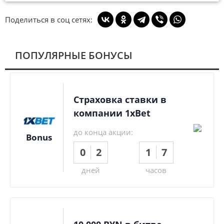
Поделиться в соц сетях:
ПОПУЛЯРНЫЕ БОНУСЫ
Страховка ставки в
компании 1xBet
до конца акции:
Bonus
0
2
1
7
дней
часов