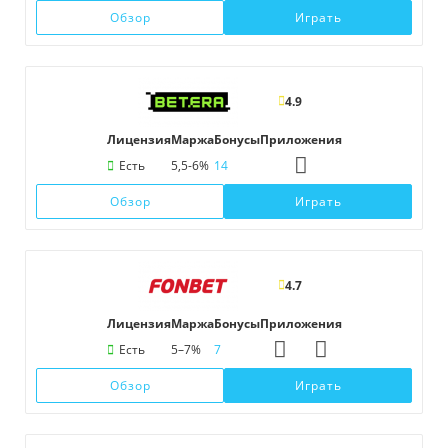
Обзор
Играть
4.9
Лицензия
Маржа
Бонусы
Приложения
Есть
5,5-6%
14
Обзор
Играть
4.7
Лицензия
Маржа
Бонусы
Приложения
Есть
5–7%
7
Обзор
Играть