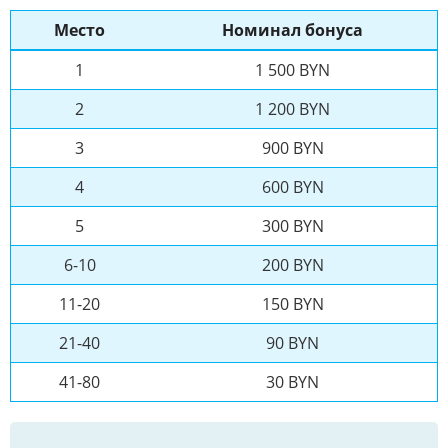
Место
Номинал бонуса
1
1 500 BYN
2
1 200 BYN
3
900 BYN
4
600 BYN
5
300 BYN
6-10
200 BYN
11-20
150 BYN
21-40
90 BYN
41-80
30 BYN