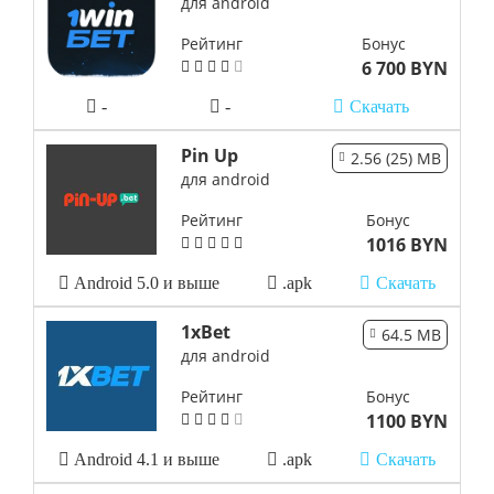
для android
Рейтинг
Бонус
6 700 BYN
-
-
Скачать
Pin Up
2.56 (25) MB
для android
Рейтинг
Бонус
1016 BYN
Android 5.0 и выше
.apk
Скачать
1xBet
64.5 MB
для android
Рейтинг
Бонус
1100 BYN
Android 4.1 и выше
.apk
Скачать