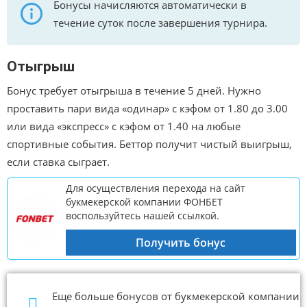
Бонусы начисляются автоматически в
течение суток после завершения турнира.
Отыгрыш
Бонус требует отыгрыша в течение 5 дней. Нужно
проставить пари вида «одинар» с кэфом от 1.80 до 3.00
или вида «экспресс» с кэфом от 1.40 на любые
спортивные события. Беттор получит чистый выигрыш,
если ставка сыграет.
Для осуществления перехода на сайт
букмекерской компании ФОНБЕТ
воспользуйтесь нашей ссылкой.
Получить бонус
Еще больше бонусов от букмекерской компании