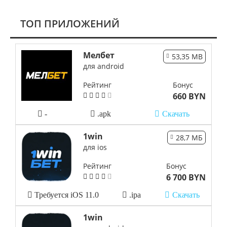
TОП ПРИЛОЖЕНИЙ
Мелбет
53,35 MB
для android
Рейтинг
Бонус
660 BYN
-
.apk
Скачать
1win
28,7 МБ
для ios
Рейтинг
Бонус
6 700 BYN
Требуется iOS 11.0
.ipa
Скачать
1win