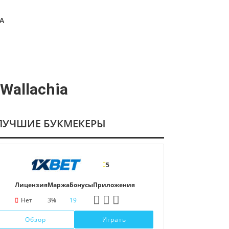
А
Wallachia
ЛУЧШИЕ БУКМЕКЕРЫ
5
Лицензия
Маржа
Бонусы
Приложения
Нет
3%
19
Обзор
Играть