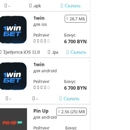
-
.apk
Скачать
1win
28,7 МБ
для ios
Рейтинг
Бонус
6 700 BYN
Требуется iOS 11.0
.ipa
Скачать
1win
для android
Рейтинг
Бонус
6 700 BYN
-
-
Скачать
Pin Up
2.56 (25) MB
для android
Рейтинг
Бонус