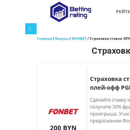
РЕЙТ
Главная
/
Бонусы
/
ФОНБЕТ
/
Страховка ставки 30%
Страховк
Страховка ст
плей-офф PGL
Сделайте ставку 
получите 30% фри
проигрыша. Учас
предложении Фон
200 BYN