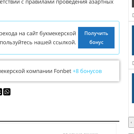
ветствии с правилами проведения азартных
рехода на сайт букмекерской
Получить
пользуйтесь нашей ссылкой.
бонус
мекерской компании Fonbet
+8 бонусов
‹