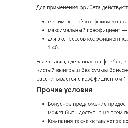
Для применения фрибета действуют
минимальный коэффициент став
максимальный коэффициент — 
для экспрессов коэффициент ка
1.40.
Если ставка, сделанная на фрибет, 
чистый выигрыш без суммы бонусной
рассчитывается с коэффициентом 1.
Прочие условия
Бонусное предложение предост
может быть доступно не всем п
Компания также оставляет за с