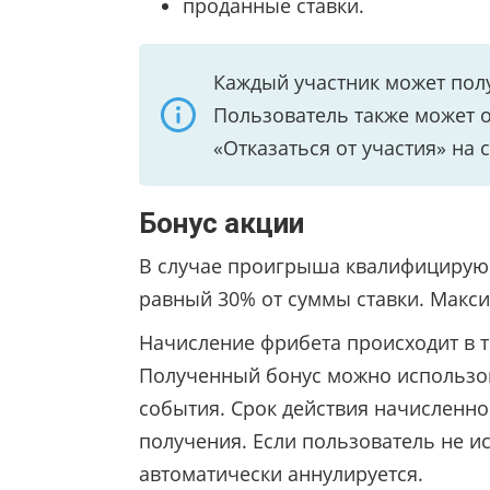
проданные ставки.
Каждый участник может полу
Пользователь также может о
«Отказаться от участия» на
Бонус акции
В случае проигрыша квалифицирующ
равный 30% от суммы ставки. Макси
Начисление фрибета происходит в т
Полученный бонус можно использов
события. Срок действия начисленно
получения. Если пользователь не ис
автоматически аннулируется.