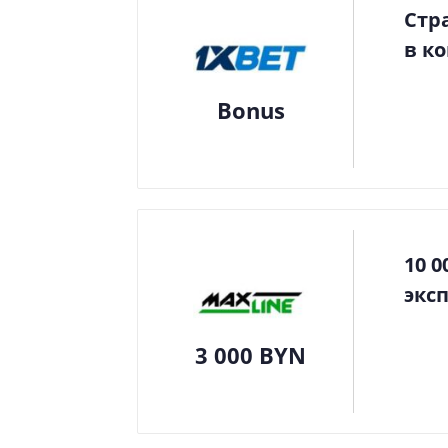
Стр
в к
Bonus
10 0
экс
3 000 BYN