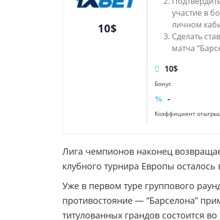
Подтвердить
участие в б
личном каби
10$
Сделать ста
матча “Барс
10$
Бонус
-
Коэффициент отыгры
Лига чемпионов наконец возвращает
клубного турнира Европы осталось 
Уже в первом туре группового раун
противостояние — “Барселона” прим
титулованных грандов состоится во 