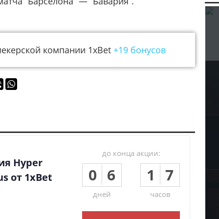
матча “Барселона” — “Бавария”.
мекерской компании 1xBet
+19 бонусов
до конца акции:
ия Hyper
0
6
1
7
s от 1xBet
дней
часов