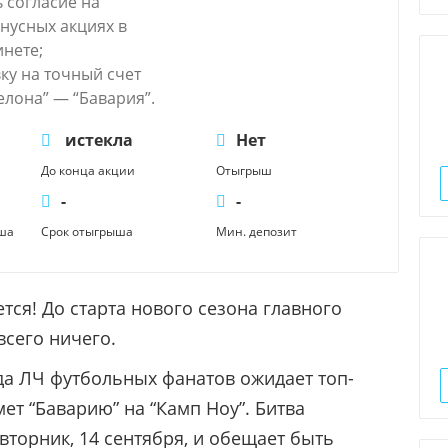
 согласие на
онусных акциях в
нете;
вку на точный счет
елона” — “Бавария”.
истекла
Нет
До конца акции
Отыгрыш
-
-
ша
Срок отыгрыша
Мин. депозит
ся! До старта нового сезона главного
всего ничего.
да ЛЧ футбольных фанатов ожидает топ-
ет “Баварию” на “Камп Ноу”. Битва
вторник, 14 сентября, и обещает быть