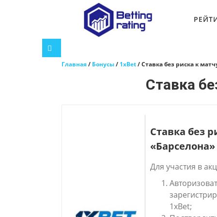
РЕЙТ
Главная
/
Бонусы
/
1xBet
/
Ставка без риска к мат
Ставка бе
Ставка без р
«Барселона»
Для участия в ак
Авторизоват
зарегистрир
1xBet;