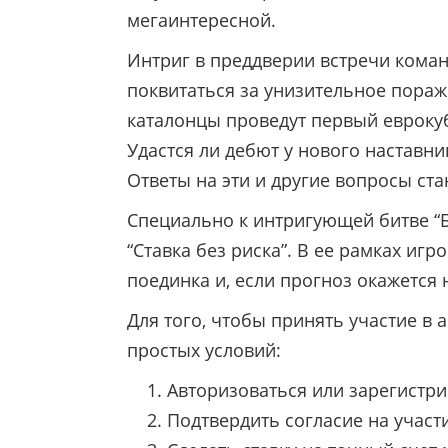
мегаинтересной.
Интриг в преддверии встречи коман
поквитаться за унизительное пораж
каталонцы проведут первый евроку
Удастся ли дебют у нового наставн
Ответы на эти и другие вопросы ста
Специально к интригующей битве “
“Ставка без риска”. В ее рамках игр
поединка и, если прогноз окажется 
Для того, чтобы принять участие в
простых условий:
Авторизоваться или зарегистри
Подтвердить согласие на участ