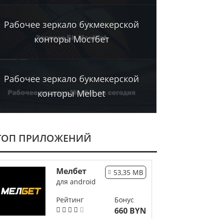
Рабочее зеркало букмекерской
конторы Мостбет
Рабочее зеркало букмекерской
конторы Melbet
TОП ПРИЛОЖЕНИЙ
Мелбет
53,35 MB
для android
Рейтинг
Бонус
660 BYN