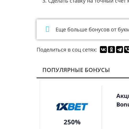
Сделать ставку на точный счет 
Еще больше бонусов от бук
Поделиться в соц сетях:
ПОПУЛЯРНЫЕ БОНУСЫ
Акц
Bonu
250%