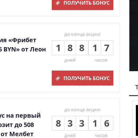
ПОЛУЧИТЬ БОНУС
до конца акции:
ия «Фрибет
1
8
8
1
7
6 BYN» от Леон
дней
часов
ПОЛУЧИТЬ БОНУС
до конца акции:
ус на первый
8
3
3
1
6
озит до 508
 от Мелбет
дней
часов