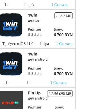
-
.apk
Скачать
1win
28,7 МБ
для ios
Рейтинг
Бонус
6 700 BYN
Требуется iOS 11.0
.ipa
Скачать
1win
для android
Рейтинг
Бонус
6 700 BYN
-
-
Скачать
Pin Up
2.56 (25) MB
для android
Рейтинг
Бонус