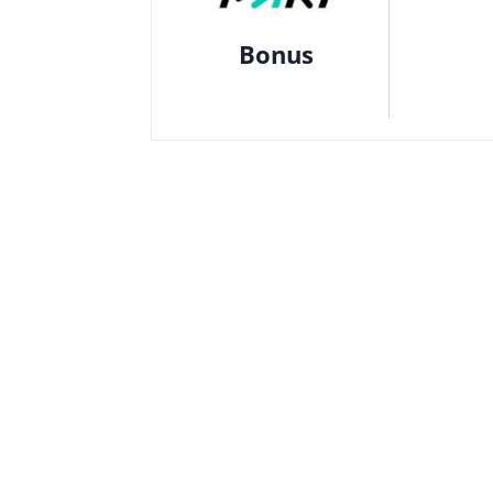
Bonus