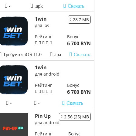
-
.apk
Скачать
1win
28,7 МБ
для ios
Рейтинг
Бонус
6 700 BYN
Требуется iOS 11.0
.ipa
Скачать
1win
для android
Рейтинг
Бонус
6 700 BYN
-
-
Скачать
Pin Up
2.56 (25) MB
для android
Рейтинг
Бонус