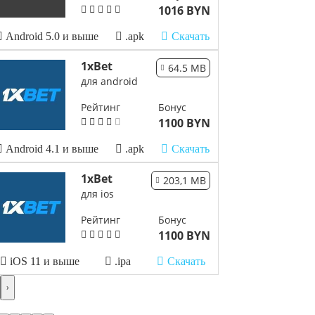
1016 BYN
Android 5.0 и выше
.apk
Скачать
1xBet
64.5 MB
для android
Рейтинг
Бонус
1100 BYN
Android 4.1 и выше
.apk
Скачать
1xBet
203,1 MB
для ios
Рейтинг
Бонус
1100 BYN
iOS 11 и выше
.ipa
Скачать
›