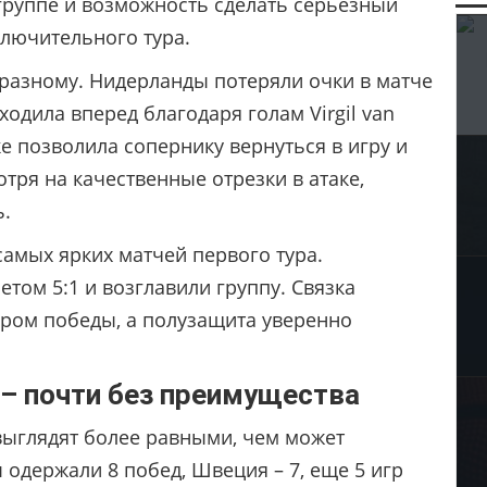
группе и возможность сделать серьезный
ключительного тура.
разному. Нидерланды потеряли очки в матче
одила вперед благодаря голам Virgil van
ке позволила сопернику вернуться в игру и
тря на качественные отрезки в атаке,
ь.
самых ярких матчей первого тура.
том 5:1 и возглавили группу. Связка
тором победы, а полузащита уверенно
– почти без преимущества
ыглядят более равными, чем может
 одержали 8 побед, Швеция – 7, еще 5 игр