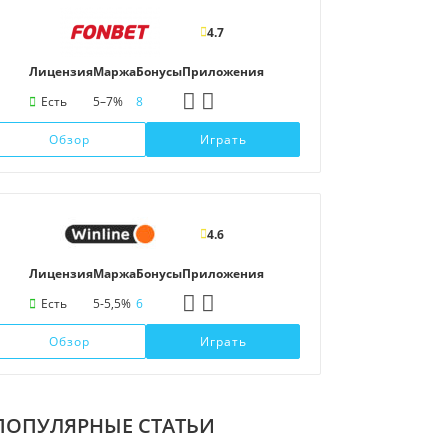
4.7
Лицензия
Маржа
Бонусы
Приложения
Есть
5–7%
8
Обзор
Играть
4.6
Лицензия
Маржа
Бонусы
Приложения
Есть
5-5,5%
6
Обзор
Играть
ПОПУЛЯРНЫЕ СТАТЬИ