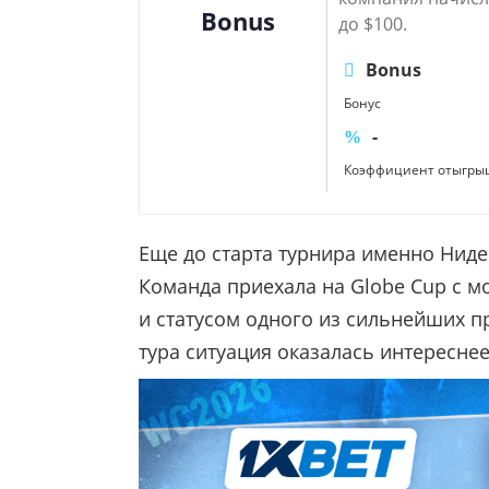
Bonus
до $100.
Bonus
Бонус
-
Коэффициент отыгры
Еще до старта турнира именно Нид
Команда приехала на Globe Cup с 
и статусом одного из сильнейших п
тура ситуация оказалась интереснее