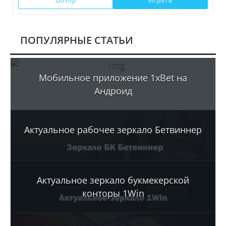
Обзор
Играть
ПОПУЛЯРНЫЕ СТАТЬИ
Мобильное приложение 1xBet на
Андроид
Актуальное рабочее зеркало Бетвиннер
Актуальное зеркало букмекерской
конторы 1Win