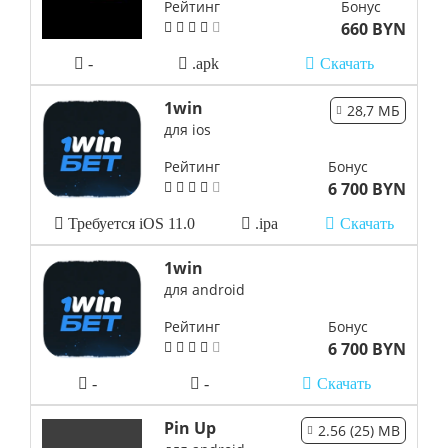
Рейтинг
Бонус
660 BYN
-
.apk
Скачать
1win
28,7 МБ
для ios
Рейтинг
Бонус
6 700 BYN
Требуется iOS 11.0
.ipa
Скачать
1win
для android
Рейтинг
Бонус
6 700 BYN
-
-
Скачать
Pin Up
2.56 (25) MB