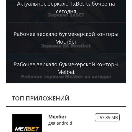
Актуальное зеркало 1xBet рабочее на
сегодня
Рабочее зеркало букмекерской конторы
Мостбет
Рабочее зеркало букмекерской конторы
Melbet
TОП ПРИЛОЖЕНИЙ
Мелбет
53,35 MB
для android