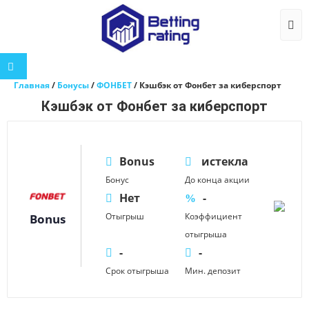
Togg
Главная
/
Бонусы
/
ФОНБЕТ
/
Кэшбэк от Фонбет за киберспорт
Кэшбэк от Фонбет за киберспорт
Bonus
истекла
Бонус
До конца акции
Нет
-
Отыгрыш
Коэффициент
Bonus
отыгрыша
-
-
Срок отыгрыша
Мин. депозит