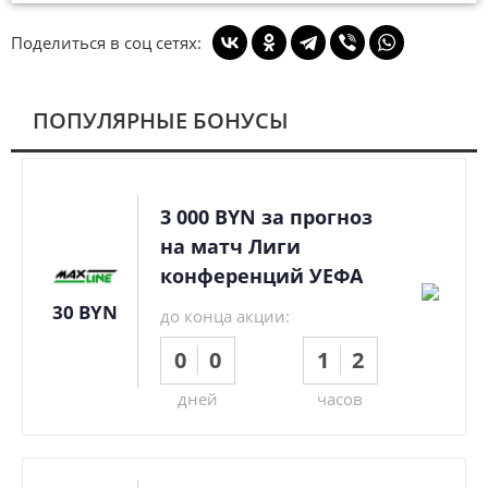
Поделиться в соц сетях:
ПОПУЛЯРНЫЕ БОНУСЫ
3 000 BYN за прогноз
на матч Лиги
конференций УЕФА
30 BYN
до конца акции:
0
0
1
2
дней
часов