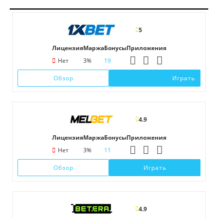
5
Лицензия
Маржа
Бонусы
Приложения
Нет
3%
19
Обзор
Играть
4.9
Лицензия
Маржа
Бонусы
Приложения
Нет
3%
11
Обзор
Играть
4.9