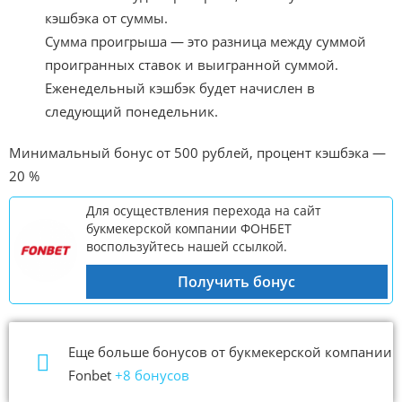
кэшбэка от суммы.
Сумма проигрыша — это разница между суммой
проигранных ставок и выигранной суммой.
Еженедельный кэшбэк будет начислен в
следующий понедельник.
Минимальный бонус от 500 рублей, процент кэшбэка —
20 %
Для осуществления перехода на сайт
букмекерской компании ФОНБЕТ
воспользуйтесь нашей ссылкой.
Получить бонус
Еще больше бонусов от букмекерской компании
Fonbet
+8 бонусов