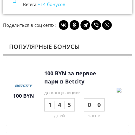
Betera
+14 бонусов
Поделиться в соц сетях:
ПОПУЛЯРНЫЕ БОНУСЫ
100 BYN за первое
пари в Betcity
до конца акции:
100 BYN
1
4
5
0
0
дней
часов