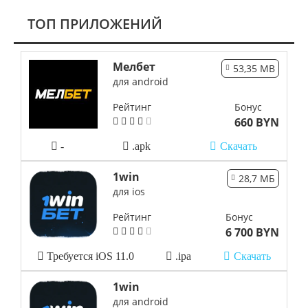
TОП ПРИЛОЖЕНИЙ
Мелбет
53,35 MB
для android
Рейтинг
Бонус
660 BYN
-
.apk
Скачать
1win
28,7 МБ
для ios
Рейтинг
Бонус
6 700 BYN
Требуется iOS 11.0
.ipa
Скачать
1win
для android