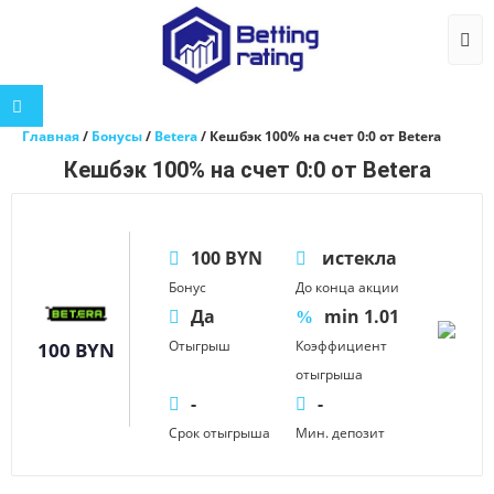
Togg
Главная
/
Бонусы
/
Betera
/
Кешбэк 100% на счет 0:0 от Betera
Кешбэк 100% на счет 0:0 от Betera
100 BYN
истекла
Бонус
До конца акции
Да
min 1.01
Отыгрыш
Коэффициент
100 BYN
отыгрыша
-
-
Срок отыгрыша
Мин. депозит