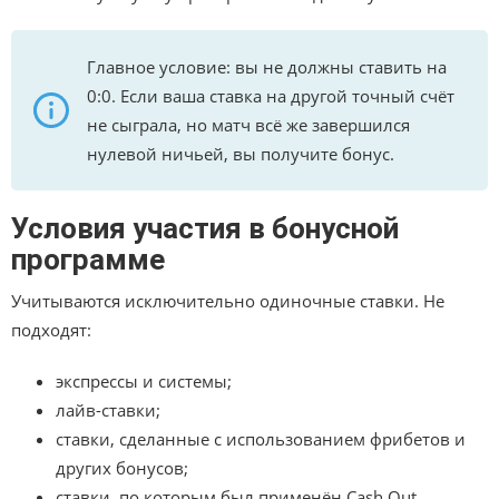
Главное условие: вы не должны ставить на
0:0. Если ваша ставка на другой точный счёт
не сыграла, но матч всё же завершился
нулевой ничьей, вы получите бонус.
Условия участия в бонусной
программе
Учитываются исключительно одиночные ставки. Не
подходят:
экспрессы и системы;
лайв-ставки;
ставки, сделанные с использованием фрибетов и
других бонусов;
ставки, по которым был применён Cash Out.