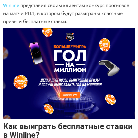
Winline
представил своим клиентам конкурс прогнозов
на матчи РПЛ, в котором будут разыграны классные
призы и бесплатные ставки.
Как выиграть бесплатные ставки
в Winline?