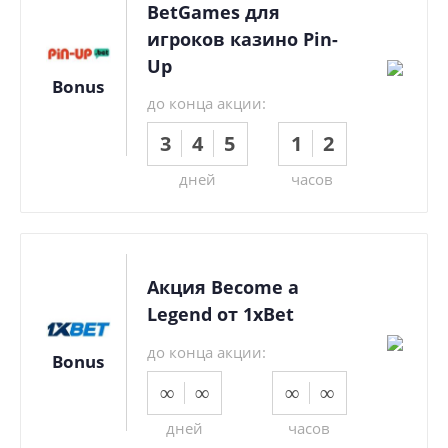
BetGames для
игроков казино Pin-
Up
Bonus
до конца акции:
3
4
5
1
2
дней
часов
Акция Become a
Legend от 1xBet
до конца акции:
Bonus
∞
∞
∞
∞
дней
часов