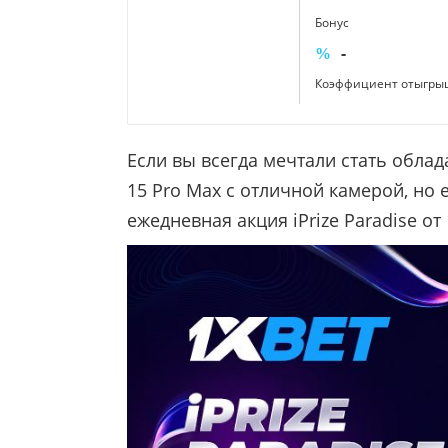
Бонус
-
Коэффициент отыгры
Если вы всегда мечтали стать обла
15 Pro Max с отличной камерой, но 
ежедневная акция iPrize Paradise от