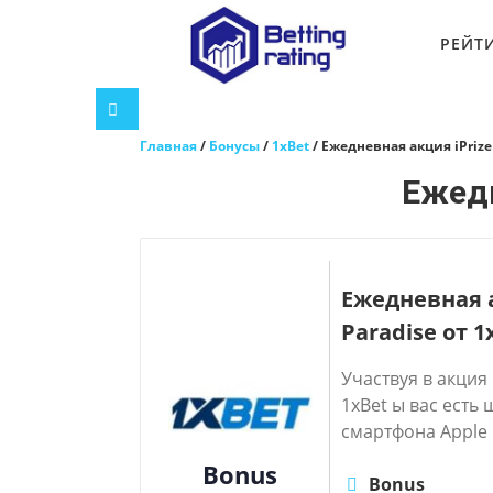
РЕЙТ
Главная
/
Бонусы
/
1xBet
/
Ежедневная акция iPrize 
Ежедн
Ежедневная а
Paradise от 1
Участвуя в акция i
1xBet ы вас есть
смартфона Apple 
Bonus
Bonus