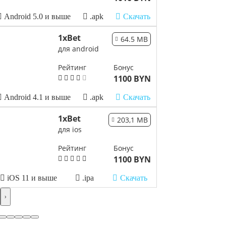
Android 5.0 и выше
.apk
Скачать
1xBet
64.5 MB
для android
Рейтинг
Бонус
1100 BYN
Android 4.1 и выше
.apk
Скачать
1xBet
203,1 MB
для ios
Рейтинг
Бонус
1100 BYN
iOS 11 и выше
.ipa
Скачать
›