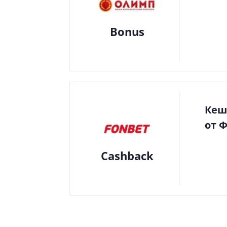
Bonus
Кеш
от 
Cashback