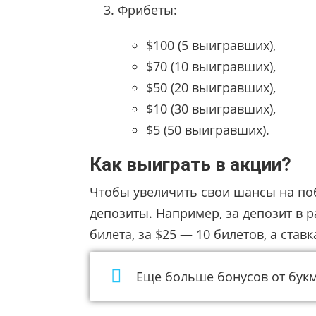
Фрибеты:
$100 (5 выигравших),
$70 (10 выигравших),
$50 (20 выигравших),
$10 (30 выигравших),
$5 (50 выигравших).
Как выиграть в акции?
Чтобы увеличить свои шансы на поб
депозиты. Например, за депозит в р
билета, за $25 — 10 билетов, а став
Еще больше бонусов от бук