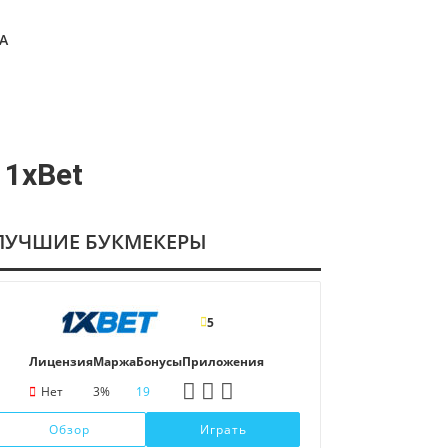
А
 1xBet
ЛУЧШИЕ БУКМЕКЕРЫ
5
Лицензия
Маржа
Бонусы
Приложения
Нет
3%
19
Обзор
Играть