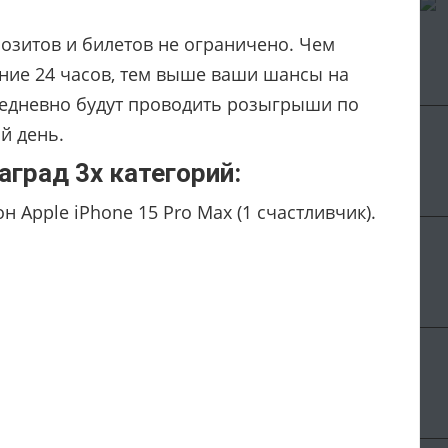
позитов и билетов не ограничено. Чем
ние 24 часов, тем выше ваши шансы на
жедневно будут проводить розыгрыши по
й день.
аград 3х категорий:
 Apple iPhone 15 Pro Max (1 счастливчик).