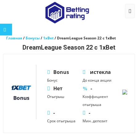
Togg
Главная
/
Бонусы
/
1xBet
/
DreamLeague Season 22 с 1xBet
DreamLeague Season 22 с 1xBet
Bonus
истекла
Бонус
До конца акции
Нет
-
Отыгрыш
Коэффициент
Bonus
отыгрыша
-
-
Срок отыгрыша
Мин. депозит