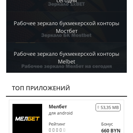
сегодня
Рабочее зеркало букмекерской конторы
Мостбет
Рабочее зеркало букмекерской конторы
Melbet
TОП ПРИЛОЖЕНИЙ
Мелбет
53,35 MB
для android
Рейтинг
Бонус
660 BYN