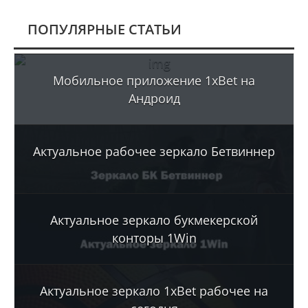
ПОПУЛЯРНЫЕ СТАТЬИ
Мобильное приложение 1xBet на
Андроид
Актуальное рабочее зеркало Бетвиннер
Актуальное зеркало букмекерской
конторы 1Win
Актуальное зеркало 1xBet рабочее на