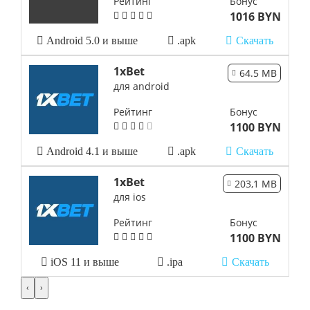
Рейтинг
Бонус
1016 BYN
Android 5.0 и выше
.apk
Скачать
1xBet
64.5 MB
для android
Рейтинг
Бонус
1100 BYN
Android 4.1 и выше
.apk
Скачать
1xBet
203,1 MB
для ios
Рейтинг
Бонус
1100 BYN
iOS 11 и выше
.ipa
Скачать
‹
›