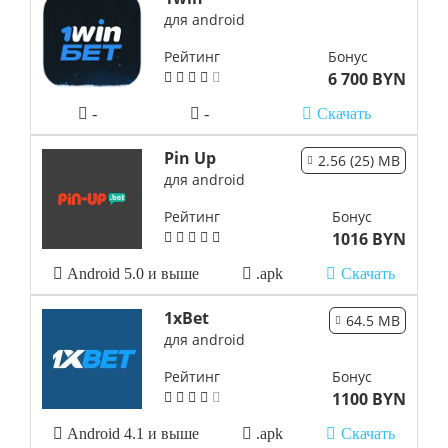
для android
Рейтинг
Бонус
6 700 BYN
-
-
Скачать
Pin Up
2.56 (25) MB
для android
Рейтинг
Бонус
1016 BYN
Android 5.0 и выше
.apk
Скачать
1xBet
64.5 MB
для android
Рейтинг
Бонус
1100 BYN
Android 4.1 и выше
.apk
Скачать