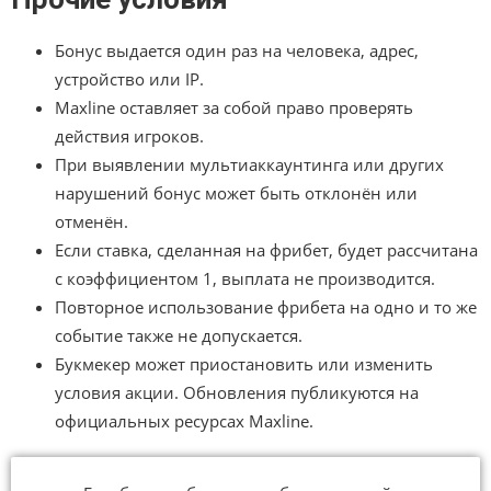
Бонус выдается один раз на человека, адрес,
устройство или IP.
Maxline оставляет за собой право проверять
действия игроков.
При выявлении мультиаккаунтинга или других
нарушений бонус может быть отклонён или
отменён.
Если ставка, сделанная на фрибет, будет рассчитана
с коэффициентом 1, выплата не производится.
Повторное использование фрибета на одно и то же
событие также не допускается.
Букмекер может приостановить или изменить
условия акции. Обновления публикуются на
официальных ресурсах Maxline.