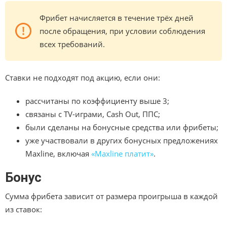
Фрибет начисляется в течение трёх дней
после обращения, при условии соблюдения
всех требований.
Ставки не подходят под акцию, если они:
рассчитаны по коэффициенту выше 3;
связаны с TV-играми, Cash Out, ППС;
были сделаны на бонусные средства или фрибеты;
уже участвовали в других бонусных предложениях
Maxline, включая
«Maxline платит»
.
Бонус
Сумма фрибета зависит от размера проигрыша в каждой
из ставок: