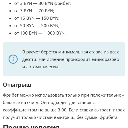
от 3 BYN — 30 BYN фрибет;
от 7 BYN — 70 BYN;
от 15 BYN — 150 BYN;
от 50 BYN — 500 BYN;
от 100 BYN — 1 000 BYN.
В расчет берётся минимальная ставка из всех
десяти. Начисление происходит единоразово
и автоматически.
Отыгрыш
Фрибет можно использовать только при положительном
балансе на счету. Он подходит для ставок с
коэффициентом не выше 3.00. Если ставка сыграет, игрок
получит только чистый выигрыш, без суммы фрибета.
Прочие условия