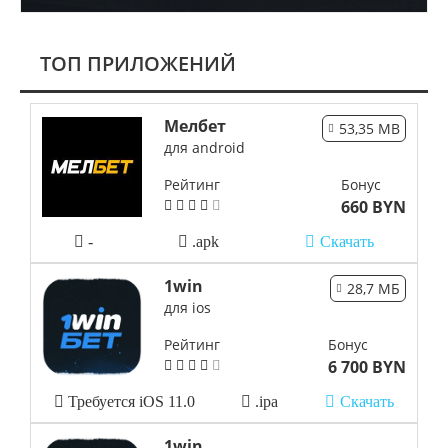
TОП ПРИЛОЖЕНИЙ
Мелбет
53,35 MB
для android
Рейтинг
Бонус
660 BYN
-
.apk
Скачать
1win
28,7 МБ
для ios
Рейтинг
Бонус
6 700 BYN
Требуется iOS 11.0
.ipa
Скачать
1win