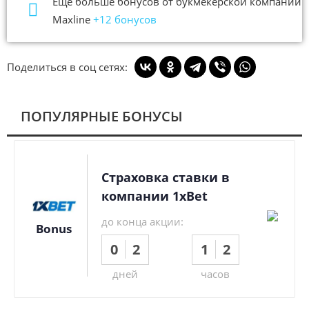
Еще больше бонусов от букмекерской компании
Maxline
+12 бонусов
Поделиться в соц сетях:
ПОПУЛЯРНЫЕ БОНУСЫ
Страховка ставки в
компании 1xBet
до конца акции:
Bonus
0
2
1
2
дней
часов