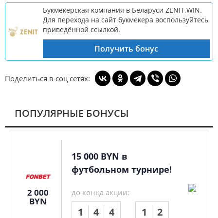
Букмекерская компания в Беларуси ZENIT.WIN.
Для перехода на сайт букмекера воспользуйтесь
приведённой ссылкой.
Получить бонус
Поделиться в соц сетях:
ПОПУЛЯРНЫЕ БОНУСЫ
15 000 BYN в
футбольном турнире!
2 000
до конца акции:
BYN
1
4
4
1
2