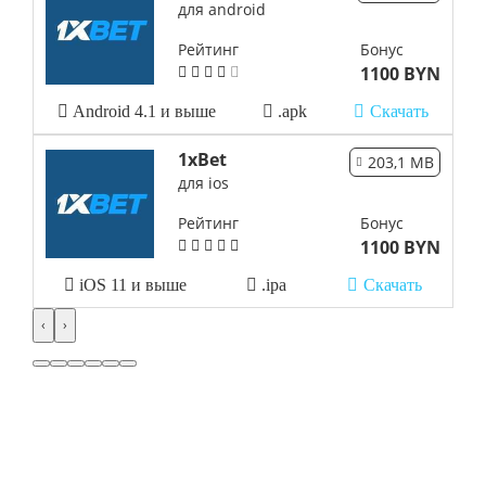
для android
Рейтинг
Бонус
1100 BYN
Android 4.1 и выше
.apk
Скачать
1xBet
203,1 MB
для ios
Рейтинг
Бонус
1100 BYN
iOS 11 и выше
.ipa
Скачать
‹
›