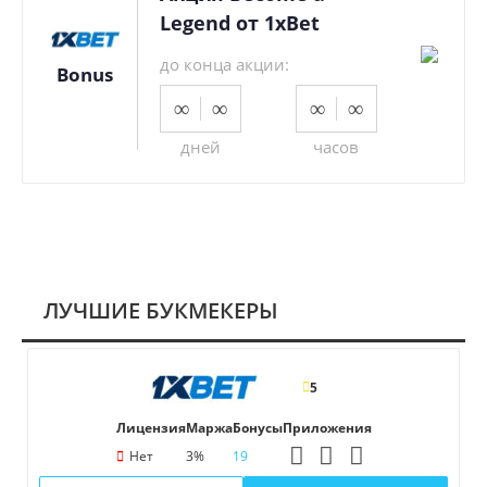
Legend от 1xBet
до конца акции:
Bonus
∞
∞
∞
∞
дней
часов
ЛУЧШИЕ БУКМЕКЕРЫ
5
Лицензия
Маржа
Бонусы
Приложения
Нет
3%
19