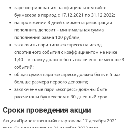
зарегистрироваться на официальном сайте
букмекера в период с 17.12.2021 по 31.12.2022;
на протяжении 3 дней с момента регистрации
пополнить депозит – минимальная сумма
пополнения равна 100 рублям;
заключить пари типа «экспресс» на исход
спортивного события с коэффициентом не ниже
1,40 – в ставку должно быть включено не меньше 3
событий;
общая сумма пари «экспресс» должна быть в 5 раз
больше размера первого депозита;
заключенные пари «экспресс» должны быть
рассчитаны букмекером в 30-дневный срок.
Сроки проведения акции
Акция «Приветственный» стартовала 17 декабря 2021