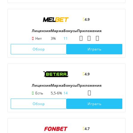
4.9
Лицензия
Маржа
Бонусы
Приложения
Нет
3%
11
Обзор
Играть
4.9
Лицензия
Маржа
Бонусы
Приложения
Есть
5,5-6%
14
Обзор
Играть
4.7