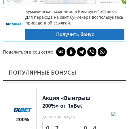
Букмекерская компания в Беларуси 1хСтавка.
Для перехода на сайт букмекера воспользуйтесь
приведённой ссылкой.
Получить бонус
Поделиться в соц сетях:
ПОПУЛЯРНЫЕ БОНУСЫ
Акция «Выигрыш
200%» от 1xBet
до конца акции:
200%
0
7
0
4