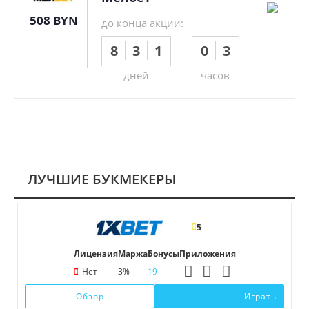
508 BYN
до конца акции:
8
3
1
0
3
дней
часов
ЛУЧШИЕ БУКМЕКЕРЫ
5
Лицензия
Маржа
Бонусы
Приложения
Нет
3%
19
Обзор
Играть