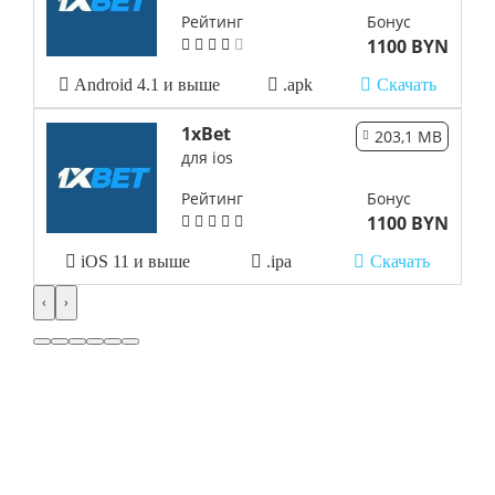
Рейтинг
Бонус
1100 BYN
Android 4.1 и выше
.apk
Скачать
1xBet
203,1 MB
для ios
Рейтинг
Бонус
1100 BYN
iOS 11 и выше
.ipa
Скачать
‹
›