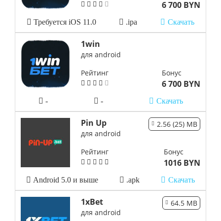
6 700 BYN
Требуется iOS 11.0
.ipa
Скачать
1win
для android
Рейтинг
Бонус
6 700 BYN
-
-
Скачать
Pin Up
2.56 (25) MB
для android
Рейтинг
Бонус
1016 BYN
Android 5.0 и выше
.apk
Скачать
1xBet
64.5 MB
для android