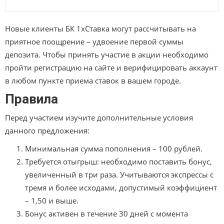
Новые клиенты БК 1хСтавка могут рассчитывать на
приятное поощрение – удвоение первой суммы
депозита. Чтобы принять участие в акции необходимо
пройти регистрацию на сайте и верифицировать аккаунт
в любом пункте приема ставок в вашем городе.
Правила
Перед участием изучите дополнительные условия
данного предложения:
Минимальная сумма пополнения – 100 рублей.
Требуется отыгрыш: необходимо поставить бонус,
увеличенный в три раза. Учитываются экспрессы с
тремя и более исходами, допустимый коэффициент
– 1,50 и выше.
Бонус активен в течение 30 дней с момента