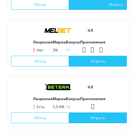
Обзор
Играть
4.9
Лицензия
Маржа
Бонусы
Приложения
Нет
3%
11
Обзор
Играть
4.9
Лицензия
Маржа
Бонусы
Приложения
Есть
5,5-6%
14
Обзор
Играть