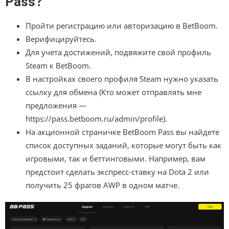
Pass?
Пройти регистрацию или авторизацию в BetBoom.
Верифицируйтесь.
Для учета достижений, подвяжите свой профиль
Steam к BetBoom.
В настройках своего профиля Steam нужно указать
ссылку для обмена (Кто может отправлять мне
предложения —
https://pass.betboom.ru/admin/profile).
На акционной страничке BetBoom Pass вы найдете
список доступных заданий, которые могут быть как
игровыми, так и беттинговыми. Например, вам
предстоит сделать экспресс-ставку на Dota 2 или
получить 25 фрагов AWP в одном матче.