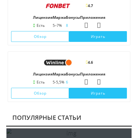
4.7
Лицензия
Маржа
Бонусы
Приложения
Есть
5–7%
8
Обзор
Играть
4.6
Лицензия
Маржа
Бонусы
Приложения
Есть
5-5,5%
6
Обзор
Играть
ПОПУЛЯРНЫЕ СТАТЬИ