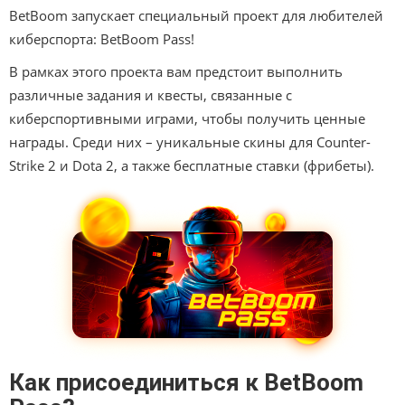
BetBoom запускает специальный проект для любителей
киберспорта: BetBoom Pass!
В рамках этого проекта вам предстоит выполнить
различные задания и квесты, связанные с
киберспортивными играми, чтобы получить ценные
награды. Среди них – уникальные скины для Counter-
Strike 2 и Dota 2, а также бесплатные ставки (фрибеты).
Как присоединиться к BetBoom