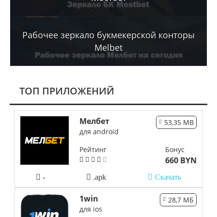
Рабочее зеркало букмекерской конторы
Melbet
TОП ПРИЛОЖЕНИЙ
Мелбет
53,35 MB
для android
Рейтинг
Бонус
660 BYN
-
.apk
Скачать
1win
28,7 МБ
для ios