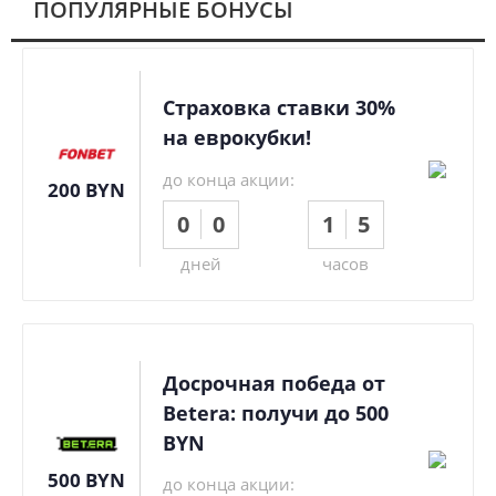
ПОПУЛЯРНЫЕ БОНУСЫ
Страховка ставки 30%
на еврокубки!
до конца акции:
200 BYN
0
0
1
5
дней
часов
Досрочная победа от
Betera: получи до 500
BYN
500 BYN
до конца акции: