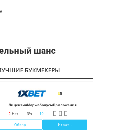
А
тельный шанс
ЛУЧШИЕ БУКМЕКЕРЫ
5
Лицензия
Маржа
Бонусы
Приложения
Нет
3%
19
Обзор
Играть