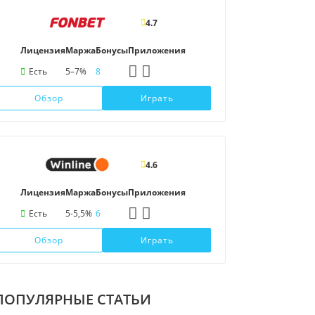
4.7
Лицензия
Маржа
Бонусы
Приложения
Есть
5–7%
8
Обзор
Играть
4.6
Лицензия
Маржа
Бонусы
Приложения
Есть
5-5,5%
6
Обзор
Играть
ПОПУЛЯРНЫЕ СТАТЬИ