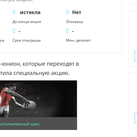
истекла
Нет
До конца акции
Отыгрыш
-
-
ша
Срок отыгрыша
Мин. депозит
-юнион, которые переходят в
стила специальную акцию.