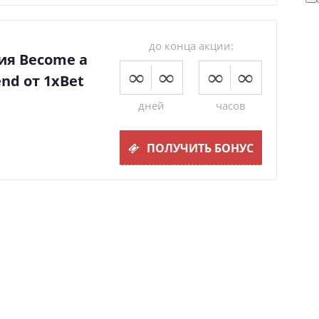
до конца акции:
ия Become a
∞
∞
∞
∞
nd от 1xBet
дней
часов
ПОЛУЧИТЬ БОНУС