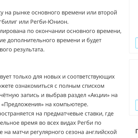
ку на рынке основного времени или второй
гбилиг или Регби-Юнион.
улирована по окончании основного времени,
ние дополнительного времени и будет
вого результата.
вует только для новых и соответствующих
ожете ознакомиться с полным списком
учётную запись и выбрав раздел «Акции» на
 «Предложения» на компьютере.
остраняется на предматчевые ставки, где
ельное время во всех видах Регби по
е на матчи регулярного сезона английской