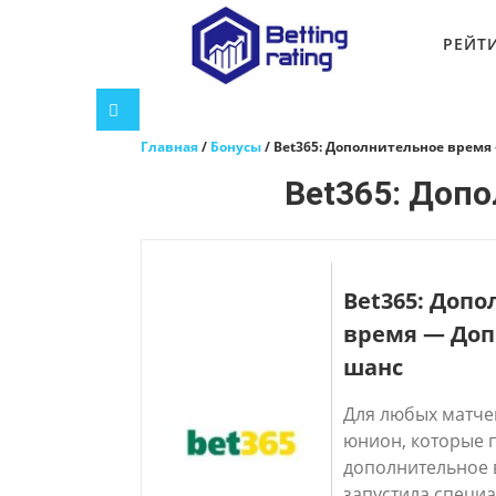
РЕЙТ
Главная
/
Бонусы
/
Bet365: Дополнительное врем
Bet365: Доп
Bet365: Доп
время — До
шанс
Для любых матчей
юнион, которые 
дополнительное 
запустила специ