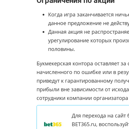
Ограничения по акции
Когда игра заканчивается ничь
данное предложение не действу
Данная акция не распространяет
урегулирование которых произ
половины.
Букмекерская контора оставляет за 
начисленного по ошибке или в рез
приведут к гарантированному полу
прибыли вне зависимости от исхода 
сотрудники компании организатора 
Для перехода на сайт
BET365.ru, воспользу