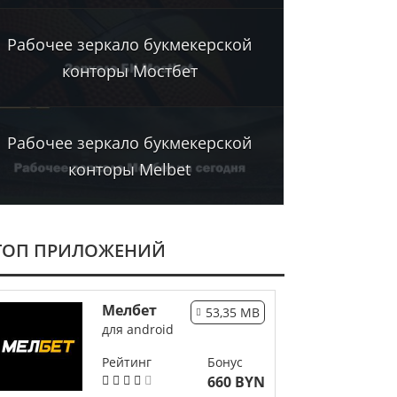
Рабочее зеркало букмекерской
конторы Мостбет
Рабочее зеркало букмекерской
конторы Melbet
TОП ПРИЛОЖЕНИЙ
Мелбет
53,35 MB
для android
Рейтинг
Бонус
660 BYN