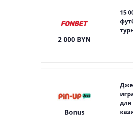
15 0
фут
тур
2 000 BYN
Дже
игр
для
Bonus
каз