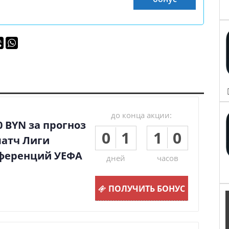
до конца акции:
0 BYN за прогноз
0
1
1
0
матч Лиги
ференций УЕФА
дней
часов
ПОЛУЧИТЬ БОНУС