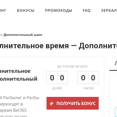
ИНГ
БОНУСЫ
ПРОМОКОДЫ
FAQ
ЗЕРКАЛ
я — Дополнительный шанс
олнительное время — Дополни
до конца акции:
олнительное
0
0
0
0
полнительный
дней
часов
 Регбилиг и Регби-
ПОЛУЧИТЬ БОНУС
переходят в
время Bet365
альную акцию.