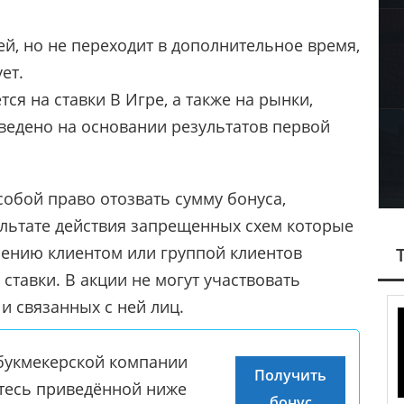
ей, но не переходит в дополнительное время,
ет.
ся на ставки В Игре, а также на рынки,
ведено на основании результатов первой
собой право отозвать сумму бонуса,
ультате действия запрещенных схем которые
чению клиентом или группой клиентов
ставки. В акции не могут участвовать
и связанных с ней лиц.
 букмекерской компании
Получить
йтесь приведённой ниже
бонус