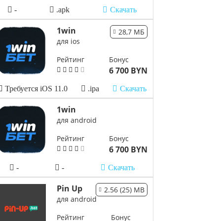
-
.apk
Скачать
1win
28,7 МБ
для ios
Рейтинг
Бонус
6 700 BYN
Требуется iOS 11.0
.ipa
Скачать
1win
для android
Рейтинг
Бонус
6 700 BYN
-
-
Скачать
Pin Up
2.56 (25) MB
для android
Рейтинг
Бонус