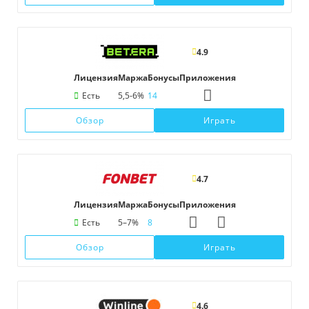
4.9
Лицензия
Маржа
Бонусы
Приложения
Есть
5,5-6%
14
Обзор
Играть
4.7
Лицензия
Маржа
Бонусы
Приложения
Есть
5–7%
8
Обзор
Играть
4.6