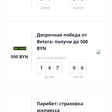
дней
часов
Досрочная победа от
Betera: получи до 500
BYN
500 BYN
до конца акции:
1
4
7
0
6
дней
часов
Парибет: страховка
эскпресса