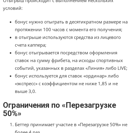
Отыгрыш происходит с выполнением нескольких
условий:
бонус нужно отыграть в десятикратном размере на
протяжении 100 часов с момента его получения;
в отыгрыше используются средства из лицевого
счета каппера;
бонус отыгрывается посредством оформления
ставок на сумму фрибета, на исходы спортивных
событий, указанных в разделах «Линия» либо LIVE;
бонус используется для ставок «ординар» либо
«экспресс» с коэффициентом не ниже 1,85 и не
выше 3,0.
Ограничения по «Перезагрузке
50%»
Беттер принимает участие в «Перезагрузке 50%» не
более 4 раз.