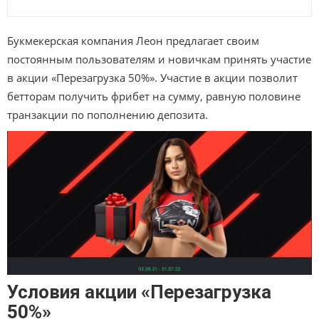
Букмекерская компания Леон предлагает своим
постоянным пользователям и новичкам принять участие
в акции «Перезагрузка 50%». Участие в акции позволит
бетторам получить фрибет на сумму, равную половине
транзакции по пополнению депозита.
Условия акции «Перезагрузка
50%»