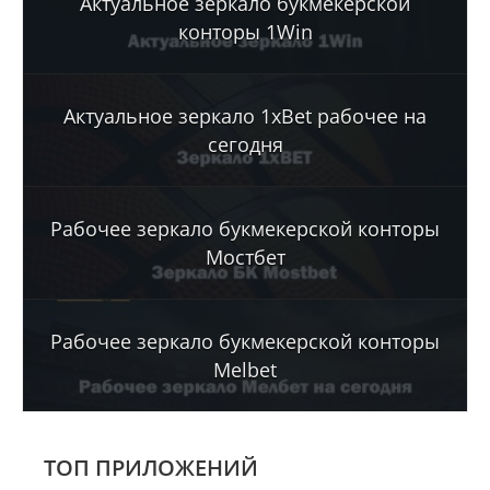
Актуальное зеркало букмекерской
конторы 1Win
Актуальное зеркало 1xBet рабочее на
сегодня
Рабочее зеркало букмекерской конторы
Мостбет
Рабочее зеркало букмекерской конторы
Melbet
TОП ПРИЛОЖЕНИЙ