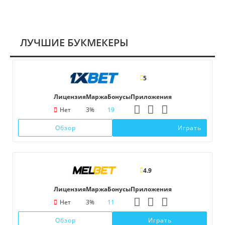
ЛУЧШИЕ БУКМЕКЕРЫ
5
Лицензия
Маржа
Бонусы
Приложения
Нет
3%
19
Обзор
Играть
4.9
Лицензия
Маржа
Бонусы
Приложения
Нет
3%
11
Обзор
Играть