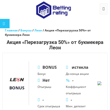
Togg
Главная
/
Бонусы
/
Леон
/
Акция «Перезагрузка 50%» от
букмекера Леон
Акция «Перезагрузка 50%» от букмекера
Леон
BONUS
истекла
Бонус
До конца акции
Нет
-
Отыгрыш
Коэффициент
BONUS
отыгрыша
-
-
Срок отыгрыша
Мин. депозит