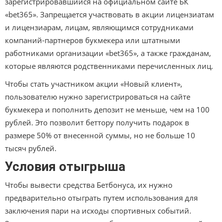
зарегистрировавшийся на официальном сайте БК
«bet365». Запрещается участвовать в акции лицензиатам
и лицензиарам, лицам, являющимся сотрудниками
компаний-партнеров букмекера или штатными
работниками организации «bet365», а также гражданам,
которые являются родственниками перечисленных лиц.
Чтобы стать участником акции «Новый клиент»,
пользователю нужно зарегистрироваться на сайте
букмекера и пополнить депозит не меньше, чем на 100
рублей. Это позволит беттору получить подарок в
размере 50% от внесенной суммы, но не больше 10
тысяч рублей.
Условия отыгрыша
Чтобы вывести средства Бетбонуса, их нужно
предварительно отыграть путем использования для
заключения пари на исходы спортивных событий.