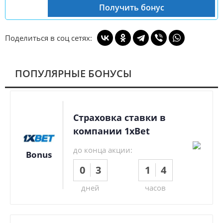
Получить бонус
Поделиться в соц сетях:
ПОПУЛЯРНЫЕ БОНУСЫ
Страховка ставки в
компании 1xBet
до конца акции:
Bonus
0
3
1
4
дней
часов