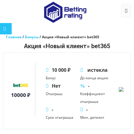
Togg
Главная
/
Бонусы
/
Акция «Новый клиент» bet365
Акция «Новый клиент» bet365
10 000 ₽
истекла
Бонус
До конца акции
Нет
-
Отыгрыш
Коэффициент
10000 ₽
отыгрыша
-
-
Срок отыгрыша
Мин. депозит