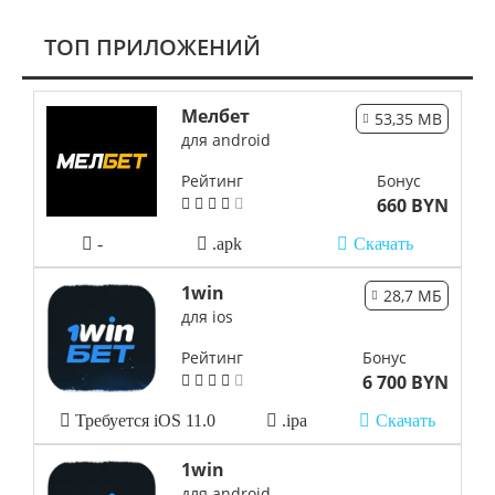
TОП ПРИЛОЖЕНИЙ
Мелбет
53,35 MB
для android
Рейтинг
Бонус
660 BYN
-
.apk
Скачать
1win
28,7 МБ
для ios
Рейтинг
Бонус
6 700 BYN
Требуется iOS 11.0
.ipa
Скачать
1win
для android