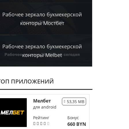
Рабочее зеркало букмекерской
конторы Мостбет
Рабочее зеркало букмекерской
конторы Melbet
TОП ПРИЛОЖЕНИЙ
Мелбет
53,35 MB
для android
Рейтинг
Бонус
660 BYN