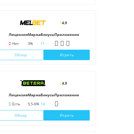
4.9
Лицензия
Маржа
Бонусы
Приложения
Нет
3%
11
Обзор
Играть
4.9
Лицензия
Маржа
Бонусы
Приложения
Есть
5,5-6%
14
Обзор
Играть