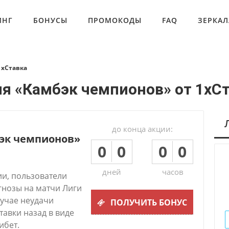
ИНГ
БОНУСЫ
ПРОМОКОДЫ
FAQ
ЗЕРКАЛ
1xСтавка
я «Камбэк чемпионов» от 1xС
до конца акции:
эк чемпионов»
0
0
0
0
дней
часов
ии, пользователи
гнозы на матчи Лиги
лучае неудачи
ПОЛУЧИТЬ БОНУС
тавки назад в виде
ибет.