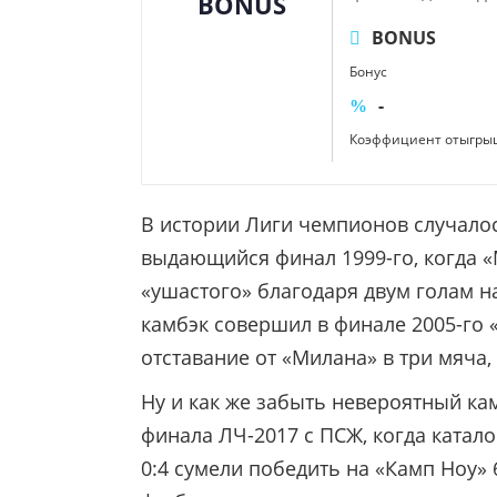
BONUS
BONUS
Бонус
-
Коэффициент отыгры
В истории Лиги чемпионов случалос
выдающийся финал 1999-го, когда 
«ушастого» благодаря двум голам 
камбэк совершил в финале 2005-го 
отставание от «Милана» в три мяча,
Ну и как же забыть невероятный ка
финала ЛЧ-2017 с ПСЖ, когда катал
0:4 сумели победить на «Камп Ноу» 