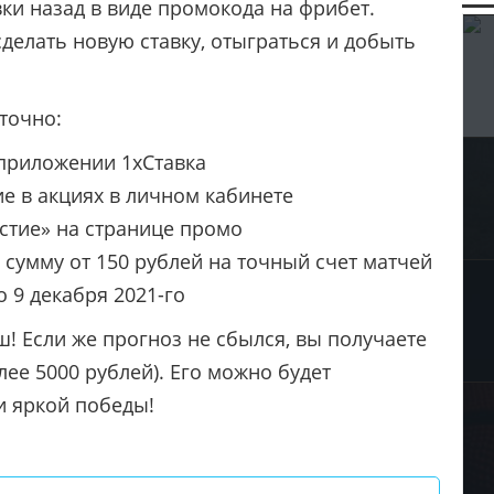
вки назад в виде промокода на фрибет.
делать новую ставку, отыграться и добыть
точно:
 приложении 1xСтавка
ие в акциях в личном кабинете
стие» на странице промо
 сумму от 150 рублей на точный счет матчей
 9 декабря 2021-го
! Если же прогноз не сбылся, вы получаете
лее 5000 рублей). Его можно будет
и яркой победы!