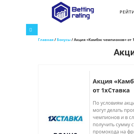
РЕЙТ
Главная
/
Бонусы
/
Акция «Камбэк чемпионов» от 
Акци
Акция «Камб
от 1xСтавка
По условиям акц
могут делать про
чемпионов и в с
получить сумму с
промокода на фр