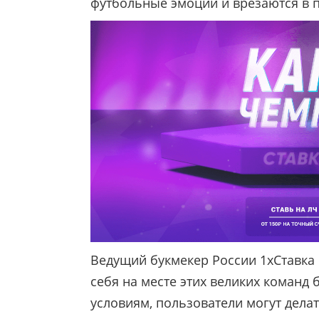
футбольные эмоции и врезаются в п
Ведущий букмекер России 1xСтавка 
себя на месте этих великих команд
условиям, пользователи могут дела