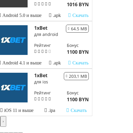
1016 BYN
Android 5.0 и выше
.apk
Скачать
1xBet
64.5 MB
для android
Рейтинг
Бонус
1100 BYN
Android 4.1 и выше
.apk
Скачать
1xBet
203,1 MB
для ios
Рейтинг
Бонус
1100 BYN
iOS 11 и выше
.ipa
Скачать
›