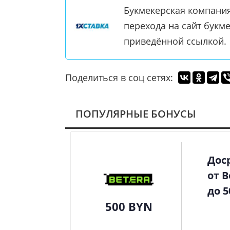
Букмекерская компания
перехода на сайт букм
приведённой ссылкой.
Поделиться в соц сетях:
ПОПУЛЯРНЫЕ БОНУСЫ
Дос
от B
до 5
500 BYN